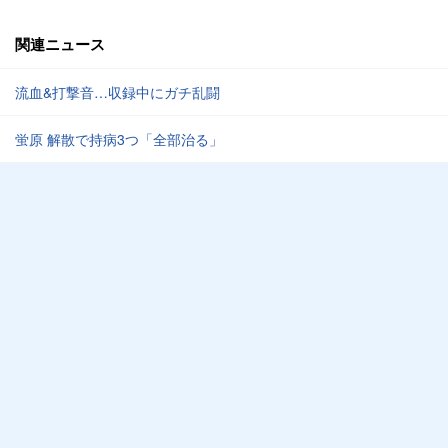
関連ニュース
流血&打撃音…収録中にガチ乱闘
蛍原 解散で持病3つ「全部治る」