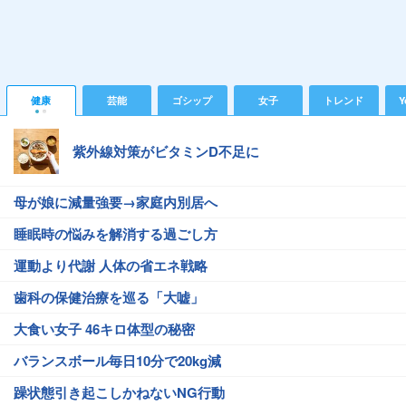
健康
芸能
ゴシップ
女子
トレンド
Y
紫外線対策がビタミンD不足に
母が娘に減量強要→家庭内別居へ
睡眠時の悩みを解消する過ごし方
運動より代謝 人体の省エネ戦略
歯科の保健治療を巡る「大嘘」
大食い女子 46キロ体型の秘密
バランスボール毎日10分で20kg減
躁状態引き起こしかねないNG行動