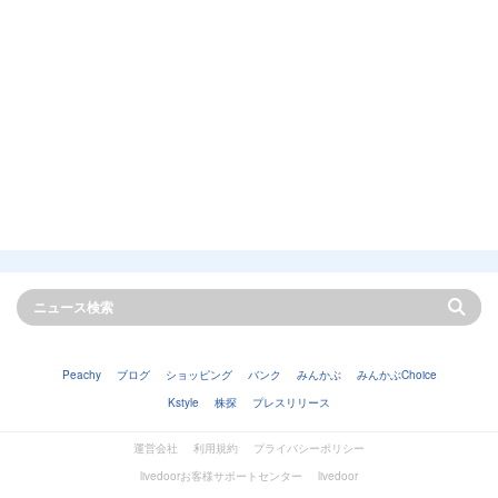
Peachy
ブログ
ショッピング
バンク
みんかぶ
みんかぶChoice
Kstyle
株探
プレスリリース
運営会社
利用規約
プライバシーポリシー
livedoorお客様サポートセンター
livedoor