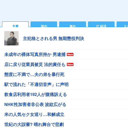
主要
国内
海外
IT 経済
ス
主犯格とされる男 無期懲役判決
未成年の裸体写真所持か 男逮捕
店に戻り従業員被災 法的責任も
態度に不満で…夫の弟を暴行死
駅で流れた「不適切音声」に声明
飲食店利用者192人が腹痛訴える
NHK性加害者非公表 波紋広がる
米の人気セク女巡り…和解成立
世紀の大誤審? 晴れ舞台で悲劇