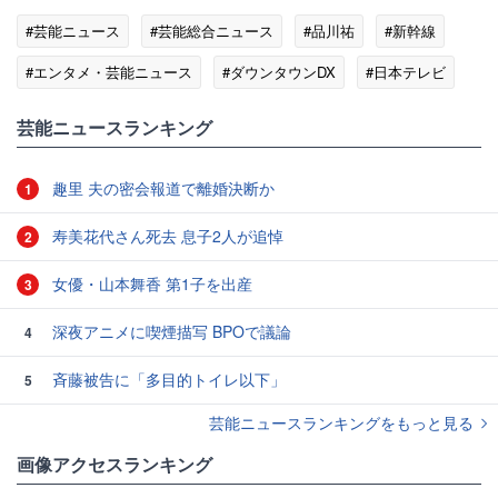
#芸能ニュース
#芸能総合ニュース
#品川祐
#新幹線
#エンタメ・芸能ニュース
#ダウンタウンDX
#日本テレビ
芸能ニュースランキング
趣里 夫の密会報道で離婚決断か
1
寿美花代さん死去 息子2人が追悼
2
女優・山本舞香 第1子を出産
3
深夜アニメに喫煙描写 BPOで議論
4
斉藤被告に「多目的トイレ以下」
5
芸能ニュースランキングをもっと見る
画像アクセスランキング