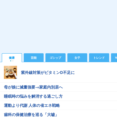
健康
芸能
ゴシップ
女子
トレンド
Y
紫外線対策がビタミンD不足に
母が娘に減量強要→家庭内別居へ
睡眠時の悩みを解消する過ごし方
運動より代謝 人体の省エネ戦略
歯科の保健治療を巡る「大嘘」