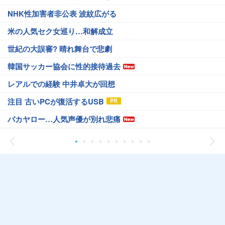
NHK性加害者非公表 波紋広がる
米の人気セク女巡り…和解成立
世紀の大誤審? 晴れ舞台で悲劇
韓国サッカー協会に性的接待過去
レアルでの経験 中井卓大が回想
注目 古いPCが復活するUSB
バカヤロー…人気声優が別れ悲痛