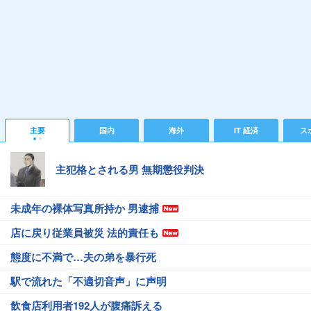
主要
国内
海外
IT 経済
ス
主犯格とされる男 無期懲役判決
未成年の裸体写真所持か 男逮捕
店に戻り従業員被災 法的責任も
態度に不満で…夫の弟を暴行死
駅で流れた「不適切音声」に声明
飲食店利用者192人が腹痛訴える