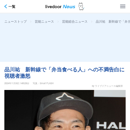
一覧
>
>
>
品川祐 新幹線で「弁
ニューストップ
芸能ニュース
芸能総合ニュース
品川祐 新幹線で「弁当食べる人」への不満告白に
視聴者激怒
2024年11月8日 14時28分
写真：Smart FLASH
by ライブドアニュース編集部