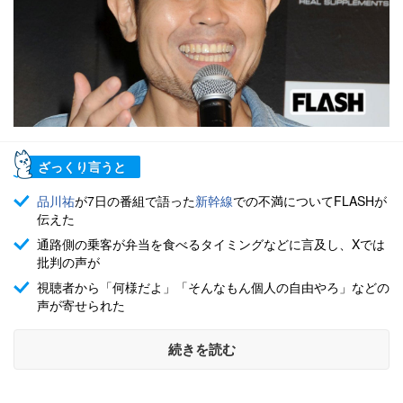
ざっくり言うと
品川祐
が7日の番組で語った
新幹線
での不満についてFLASHが
伝えた
通路側の乗客が弁当を食べるタイミングなどに言及し、Xでは
批判の声が
視聴者から「何様だよ」「そんなもん個人の自由やろ」などの
声が寄せられた
続きを読む