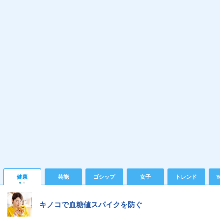
健康
芸能
ゴシップ
女子
トレンド
Y
キノコで血糖値スパイクを防ぐ