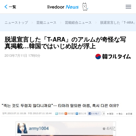
一覧
>
>
>
脱退宣言した「T-AR
ニューストップ
芸能ニュース
芸能総合ニュース
脱退宣言した「T-ARA」のアルムが奇怪な写
真掲載…韓国ではいじめ説が浮上
2013年7月11日 17時0分