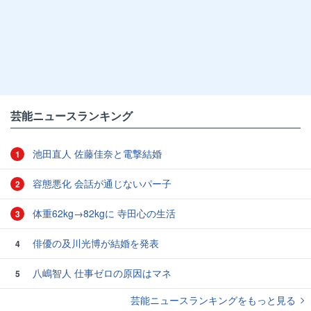
芸能ニュースランキング
池田直人 佐藤佳奈と電撃結婚
1
容態悪化 会話が通じないパー子
2
体重62kg→82kgに 寺田心の生活
3
俳優の及川光博が結婚を発表
4
八嶋智人 仕事ゼロの原因はマネ
5
芸能ニュースランキングをもっと見る