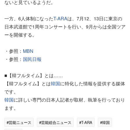
ないと見ているようだ。
一方、6人体制になった
T-ARA
は、7月12、13日に東京の
日本武道館で1周年コンサートを行い、9月からは全国ツア
ーを開催する。
・参照：
MBN
・参照：
国民日報
■【韓フルタイム】とは……
【韓フルタイム】とは
韓国
に特化した情報を提供する媒体
です。
韓国
に詳しい専門の日本人記者が取材、執筆を行っており
ます。
#芸能ニュース
#芸能総合ニュース
#T-ARA
#韓国