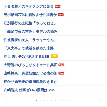
トヨタ超えのキオクシアに苦言
児ポ動画770本 酒飲ませ性加害か
江別暴行の主犯格「やってねぇ」
「義足で夜の営み」モデルの悩み
性被害者の友人「ラッキーやん」
「東大卒」で就活を舐めた末路
注目 古いPCが復活するUSB
大野智のびっしりタトゥーに異変
山崎怜奈、突然妊娠だけ公表の訳
授かり婚発表の雪崩現象起きるか
八嶋智人 仕事ゼロの原因はマネ