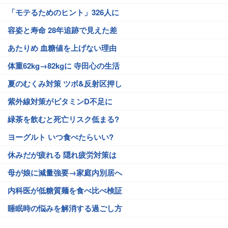
「モテるためのヒント」326人に
容姿と寿命 28年追跡で見えた差
あたりめ 血糖値を上げない理由
体重62kg→82kgに 寺田心の生活
夏のむくみ対策 ツボ&反射区押し
紫外線対策がビタミンD不足に
緑茶を飲むと死亡リスク低まる?
ヨーグルト いつ食べたらいい?
休みだが疲れる 隠れ疲労対策は
母が娘に減量強要→家庭内別居へ
内科医が低糖質麺を食べ比べ検証
睡眠時の悩みを解消する過ごし方