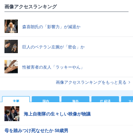
画像アクセスランキング
森喜朗氏の「影響力」が減退か
巨人のベテラン左腕が「密会」か
性被害者の友人「ラッキーやん」
画像アクセスランキングをもっと見る
主要
国内
海外
IT 経済
ス
海上自衛隊の生々しい映像が物議
母を踏みつけ死なせたか 58歳男