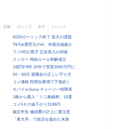
芸能
ゴシップ
女子
トレンド
KDDIローミング終了 楽天の課題
TikTok運営元のAI、米最先端級か
フジHDが黒字 広告収入が回復
スシロー 時給ルール和解成立
1億円FIRE 20年で実質3000万円に
50・60代 退職金の正しい守り方
コメ価格 民間在庫増で下落続く
モバイルSuica チャージ一時障害
1株から購入「ミニ株銘柄」15選
コメ5キロ値下がり3198円
確定申告 修繕費の計上に要注意
「東大卒」で就活を舐めた末路