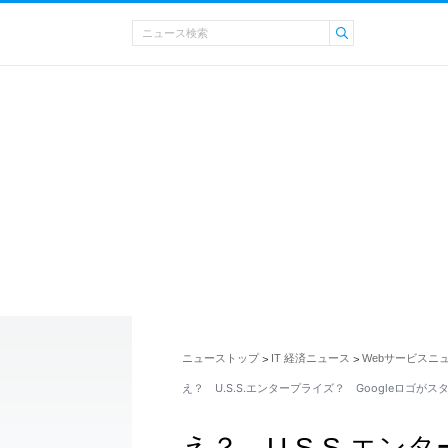
ニューストップ
IT 経済ニュース
Webサービスニ
>
>
え？ U.S.S.エンタープライズ？ Googleロゴが
え？ U.S.S.エン