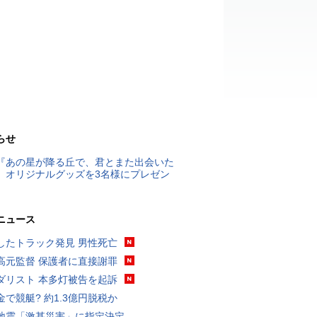
らせ
『あの星が降る丘で、君とまた出会いた
』オリジナルグッズを3名様にプレゼン
ニュース
したトラック発見 男性死亡
高元監督 保護者に直接謝罪
ダリスト 本多灯被告を起訴
金で競艇? 約1.3億円脱税か
地震「激甚災害」に指定決定