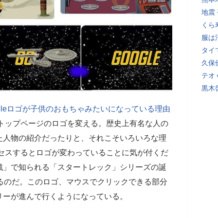
地震
くら
服は
タイ
久保
テオ
黒木
gleロゴが子供のおもちゃみたいになっている理由
どきトップページのロゴを変える。歴史上有名な人の
た人物の紹介だったりと、それこそいろいろな理
アクセスするとロゴが変わっていることに気が付くだ
戦」で知られる「スタートレック」シリーズの誕
るのだ。このロゴ、マウスでクリックできる部分
リーが進んで行くようになっている。