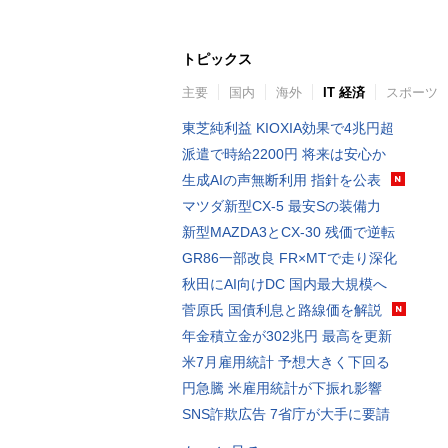
トピックス
主要
国内
海外
IT 経済
スポーツ
東芝純利益 KIOXIA効果で4兆円超
派遣で時給2200円 将来は安心か
生成AIの声無断利用 指針を公表
マツダ新型CX-5 最安Sの装備力
新型MAZDA3とCX-30 残価で逆転
GR86一部改良 FR×MTで走り深化
秋田にAI向けDC 国内最大規模へ
菅原氏 国債利息と路線価を解説
年金積立金が302兆円 最高を更新
米7月雇用統計 予想大きく下回る
円急騰 米雇用統計が下振れ影響
SNS詐欺広告 7省庁が大手に要請