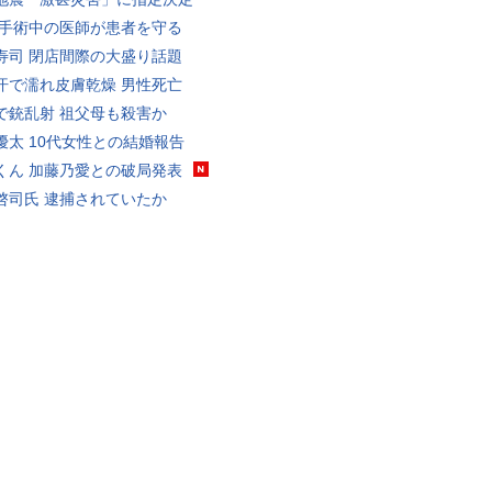
 手術中の医師が患者を守る
寿司 閉店間際の大盛り話題
汗で濡れ皮膚乾燥 男性死亡
で銃乱射 祖父母も殺害か
優太 10代女性との結婚報告
くん 加藤乃愛との破局発表
啓司氏 逮捕されていたか