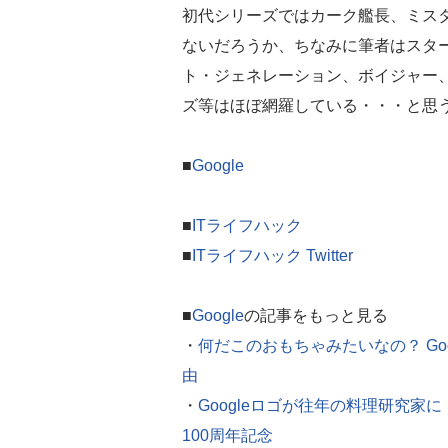
初代シリーズではカーク艦長、ミス
ないだろうか、ちなみに筆者はスタ
ト・ジェネレーション、ボイジャー
ズ等はほぼ網羅している・・・と思
■
Google
■
ITライフハック
■
ITライフハック Twitter
■
Google
の記事をもっと見る
・
何だこのおもちゃみたいなの？ Go
由
・
Googleロゴが往年の料理研究家
100周年記念