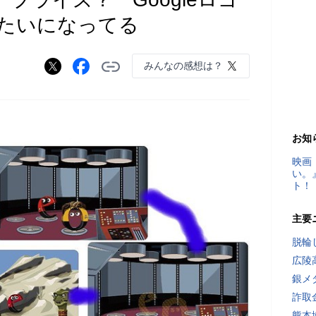
たいになってる
みんなの感想は？
お知
映画
い。
ト！
主要
脱輪
広陵
銀メ
詐取
熊本