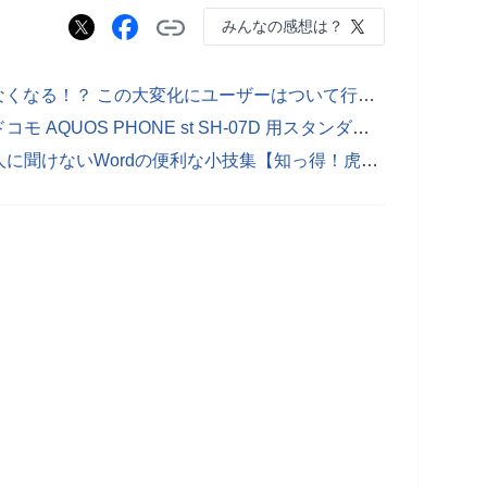
みんなの感想は？
Windows 8じゃスタートメニューがなくなる！？ この大変化にユーザーはついて行けるか？【デジ通】
スマホが長時間つかえる秘密兵器！ドコモ AQUOS PHONE st SH-07D 用スタンダード大容量バッテリー【モバステ通信】
アナタはこのワザ知っていた？ 他人に聞けないWordの便利な小技集【知っ得！虎の巻】