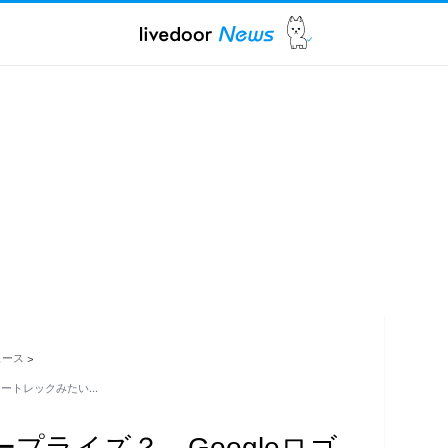
ュース
>
スタートレックみたい…
タープライズ？ Googleロゴ