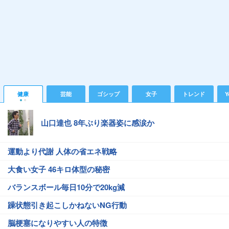
健康
芸能
ゴシップ
女子
トレンド
Y
山口達也 8年ぶり楽器姿に感涙か
運動より代謝 人体の省エネ戦略
大食い女子 46キロ体型の秘密
バランスボール毎日10分で20kg減
躁状態引き起こしかねないNG行動
脳梗塞になりやすい人の特徴