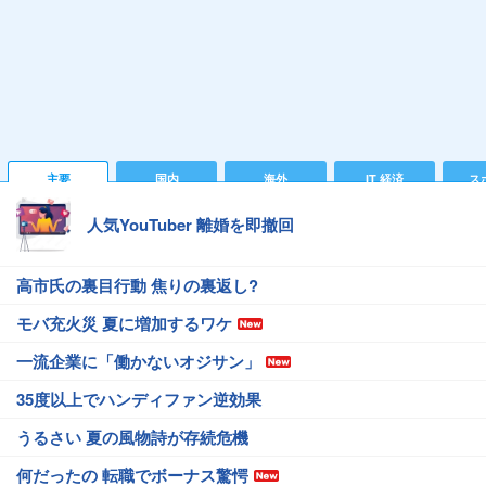
主要
国内
海外
IT 経済
ス
人気YouTuber 離婚を即撤回
高市氏の裏目行動 焦りの裏返し?
モバ充火災 夏に増加するワケ
一流企業に「働かないオジサン」
35度以上でハンディファン逆効果
うるさい 夏の風物詩が存続危機
何だったの 転職でボーナス驚愕