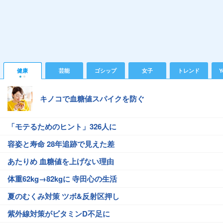
健康
芸能
ゴシップ
女子
トレンド
Y
キノコで血糖値スパイクを防ぐ
「モテるためのヒント」326人に
容姿と寿命 28年追跡で見えた差
あたりめ 血糖値を上げない理由
体重62kg→82kgに 寺田心の生活
夏のむくみ対策 ツボ&反射区押し
紫外線対策がビタミンD不足に