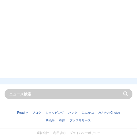
Peachy
ブログ
ショッピング
バンク
みんかぶ
みんかぶChoice
Kstyle
株探
プレスリリース
運営会社
利用規約
プライバシーポリシー