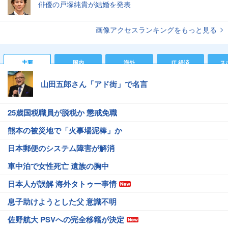
俳優の戸塚純貴が結婚を発表
画像アクセスランキングをもっと見る
主要
国内
海外
IT 経済
ス
山田五郎さん「アド街」で名言
25歳国税職員が脱税か 懲戒免職
熊本の被災地で「火事場泥棒」か
日本郵便のシステム障害が解消
車中泊で女性死亡 遺族の胸中
日本人が誤解 海外タトゥー事情
息子助けようとした父 意識不明
佐野航大 PSVへの完全移籍が決定