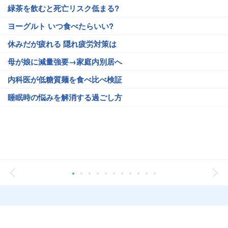
緑茶を飲むと死亡リスク低まる?
ヨーグルト いつ食べたらいい?
休みだが疲れる 隠れ疲労対策は
母が娘に減量強要→家庭内別居へ
内科医が低糖質麺を食べ比べ検証
睡眠時の悩みを解消する過ごし方