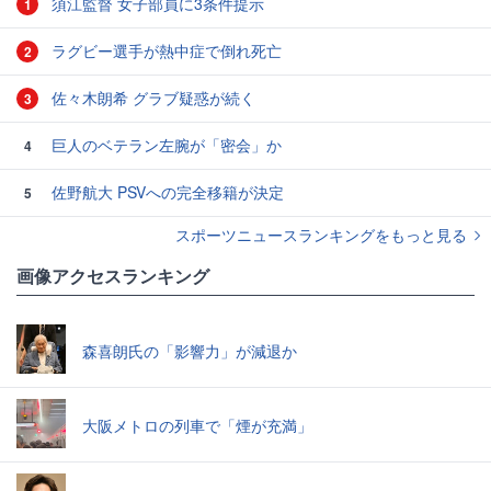
須江監督 女子部員に3条件提示
1
ラグビー選手が熱中症で倒れ死亡
2
佐々木朗希 グラブ疑惑が続く
3
巨人のベテラン左腕が「密会」か
4
佐野航大 PSVへの完全移籍が決定
5
スポーツニュースランキングをもっと見る
画像アクセスランキング
森喜朗氏の「影響力」が減退か
大阪メトロの列車で「煙が充満」