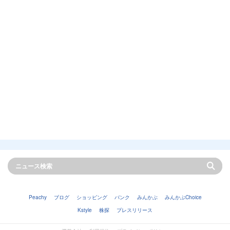
Peachy
ブログ
ショッピング
バンク
みんかぶ
みんかぶChoice
Kstyle
株探
プレスリリース