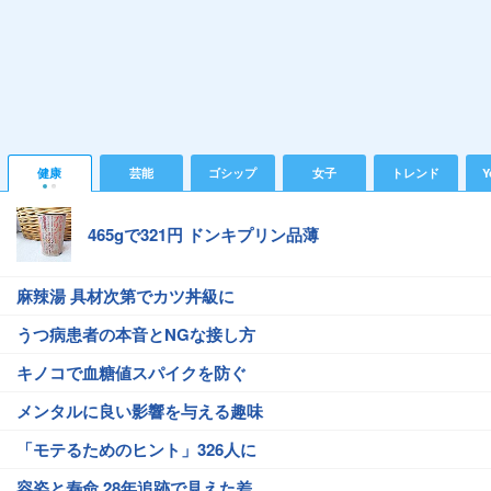
健康
芸能
ゴシップ
女子
トレンド
Y
465gで321円 ドンキプリン品薄
麻辣湯 具材次第でカツ丼級に
うつ病患者の本音とNGな接し方
キノコで血糖値スパイクを防ぐ
メンタルに良い影響を与える趣味
「モテるためのヒント」326人に
容姿と寿命 28年追跡で見えた差