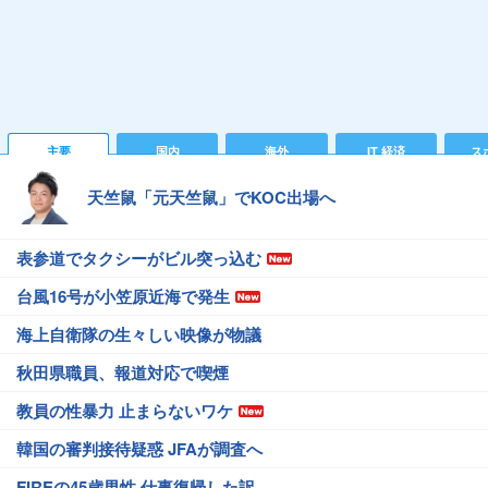
主要
国内
海外
IT 経済
ス
天竺鼠「元天竺鼠」でKOC出場へ
表参道でタクシーがビル突っ込む
台風16号が小笠原近海で発生
海上自衛隊の生々しい映像が物議
秋田県職員、報道対応で喫煙
教員の性暴力 止まらないワケ
韓国の審判接待疑惑 JFAが調査へ
FIREの45歳男性 仕事復帰した訳