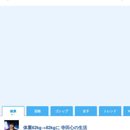
健康
芸能
ゴシップ
女子
トレンド
Y
体重62kg→82kgに 寺田心の生活