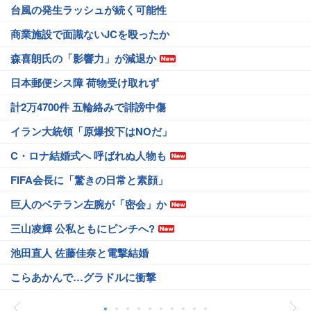
台風の発生ラッシュが続く可能性
商業施設で面識ないJCを殴ったか
森喜朗氏の「影響力」が減退か
日本郵便シス障 荷物受け取れず
計2万4700件 五輪絡みで誹謗中傷
イラン大統領「原爆投下はNOだ」
C・ロナ結婚式へ 呼ばれぬ人物も
FIFA会長に「驚きの日常と素顔」
巨人のベテラン左腕が「密会」か
三山凌輝 公私ともにピンチへ?
池田直人 佐藤佳奈と電撃結婚
こらあかんで…グラドルに衝撃