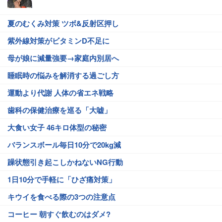
夏のむくみ対策 ツボ&反射区押し
紫外線対策がビタミンD不足に
母が娘に減量強要→家庭内別居へ
睡眠時の悩みを解消する過ごし方
運動より代謝 人体の省エネ戦略
歯科の保健治療を巡る「大嘘」
大食い女子 46キロ体型の秘密
バランスボール毎日10分で20kg減
躁状態引き起こしかねないNG行動
1日10分で手軽に「ひざ痛対策」
キウイを食べる際の3つの注意点
コーヒー 朝すぐ飲むのはダメ?