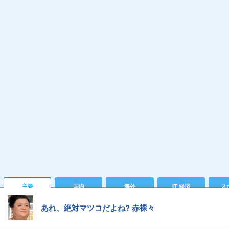
主要
国内
海外
IT 経済
ス
あれ、絶対マツコだよね? 赤裸々