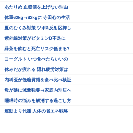
あたりめ 血糖値を上げない理由
体重62kg→82kgに 寺田心の生活
夏のむくみ対策 ツボ&反射区押し
紫外線対策がビタミンD不足に
緑茶を飲むと死亡リスク低まる?
ヨーグルト いつ食べたらいいの
休みだが疲れる 隠れ疲労対策は
内科医が低糖質麺を食べ比べ検証
母が娘に減量強要→家庭内別居へ
睡眠時の悩みを解消する過ごし方
運動より代謝 人体の省エネ戦略