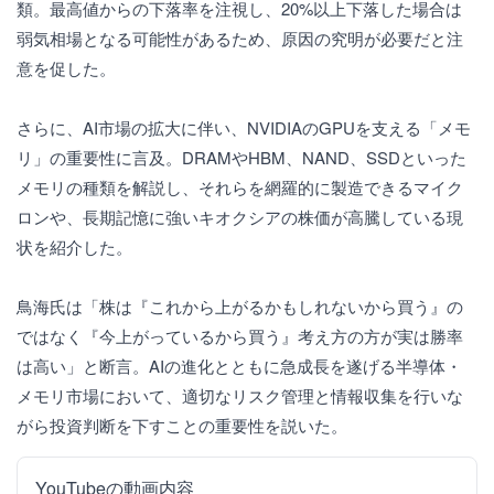
類。最高値からの下落率を注視し、20%以上下落した場合は
弱気相場となる可能性があるため、原因の究明が必要だと注
意を促した。
さらに、AI市場の拡大に伴い、NVIDIAのGPUを支える「メモ
リ」の重要性に言及。DRAMやHBM、NAND、SSDといった
メモリの種類を解説し、それらを網羅的に製造できるマイク
ロンや、長期記憶に強いキオクシアの株価が高騰している現
状を紹介した。
鳥海氏は「株は『これから上がるかもしれないから買う』の
ではなく『今上がっているから買う』考え方の方が実は勝率
は高い」と断言。AIの進化とともに急成長を遂げる半導体・
メモリ市場において、適切なリスク管理と情報収集を行いな
がら投資判断を下すことの重要性を説いた。
YouTubeの動画内容