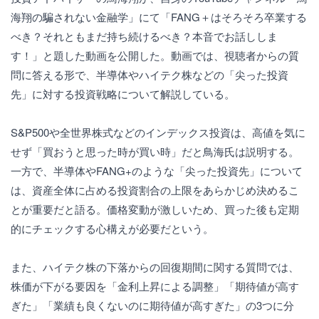
海翔の騙されない金融学」にて「FANG＋はそろそろ卒業する
べき？それともまだ持ち続けるべき？本音でお話ししま
す！」と題した動画を公開した。動画では、視聴者からの質
問に答える形で、半導体やハイテク株などの「尖った投資
先」に対する投資戦略について解説している。
S&P500や全世界株式などのインデックス投資は、高値を気に
せず「買おうと思った時が買い時」だと鳥海氏は説明する。
一方で、半導体やFANG+のような「尖った投資先」について
は、資産全体に占める投資割合の上限をあらかじめ決めるこ
とが重要だと語る。価格変動が激しいため、買った後も定期
的にチェックする心構えが必要だという。
また、ハイテク株の下落からの回復期間に関する質問では、
株価が下がる要因を「金利上昇による調整」「期待値が高す
ぎた」「業績も良くないのに期待値が高すぎた」の3つに分