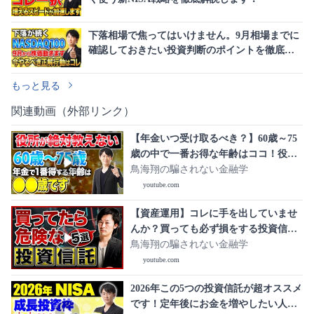
下落相場で焦ってはいけません。9月相場までに
確認しておきたい投資判断のポイントを徹底解
説します！
もっと見る
関連動画（外部リンク）
【年金いつ受け取るべき？】60歳～75
歳の中で一番お得な年齢はココ！役所
が教えない本当の話を紹介します！
鳥海翔の騙されない金融学
youtube.com
【資産運用】コレに手を出していませ
んか？買っても必ず損をする投資信託
を紹介します！
鳥海翔の騙されない金融学
youtube.com
2026年この5つの投資信託が超オススメ
です！定年後にお金を増やしたい人に