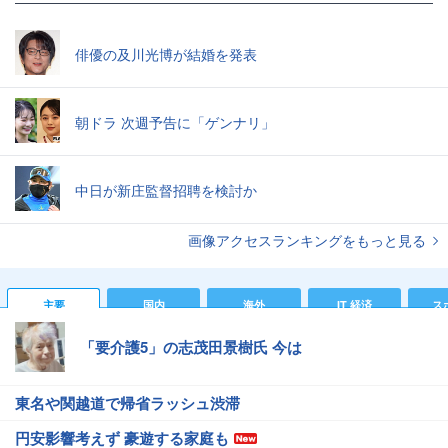
俳優の及川光博が結婚を発表
朝ドラ 次週予告に「ゲンナリ」
中日が新庄監督招聘を検討か
画像アクセスランキングをもっと見る
主要
国内
海外
IT 経済
ス
「要介護5」の志茂田景樹氏 今は
東名や関越道で帰省ラッシュ渋滞
円安影響考えず 豪遊する家庭も