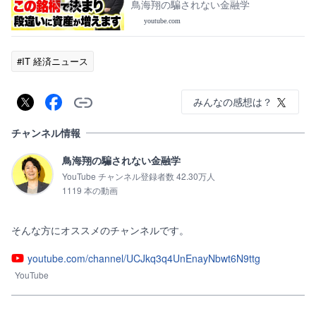
向けて投資先について解説します！
鳥海翔の騙されない金融学
youtube.com
#IT 経済ニュース
みんなの感想は？
チャンネル情報
鳥海翔の騙されない金融学
YouTube チャンネル登録者数 42.30万人
1119 本の動画
そんな方にオススメのチャンネルです。
youtube.com/channel/UCJkq3q4UnEnayNbwt6N9ttg
YouTube