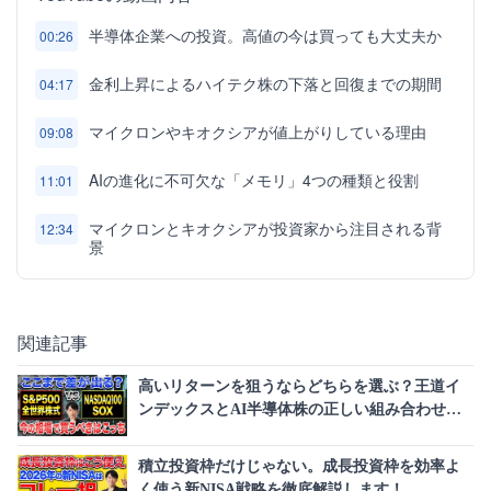
半導体企業への投資。高値の今は買っても大丈夫か
00:26
金利上昇によるハイテク株の下落と回復までの期間
04:17
マイクロンやキオクシアが値上がりしている理由
09:08
AIの進化に不可欠な「メモリ」4つの種類と役割
11:01
マイクロンとキオクシアが投資家から注目される背
12:34
景
関連記事
高いリターンを狙うならどちらを選ぶ？王道イ
ンデックスとAI半導体株の正しい組み合わせを
徹底解説！
積立投資枠だけじゃない。成長投資枠を効率よ
く使う新NISA戦略を徹底解説します！