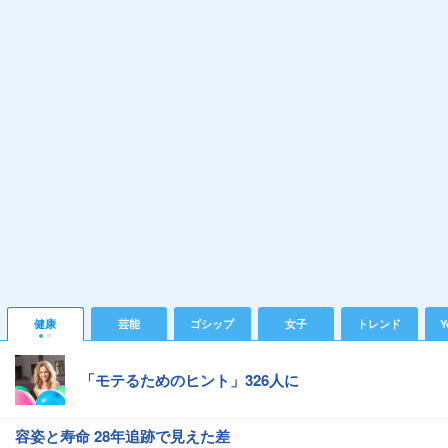
健康
芸能
ゴシップ
女子
トレンド
Y
「モテるためのヒント」326人に
容姿と寿命 28年追跡で見えた差