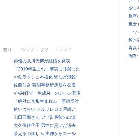
少し
反撃
板倉
「ウ
鈴木
春奈
芸能
ゴシップ
女子
トレンド
副業
俳優の及川光博が結婚を発表
「2010年生まれ」事実に耳疑った
お盆ラッシュ本格化 駅など混雑
佐藤佳奈 芸能事務所所属を発表
VIVANTで「生成AI」のシーン登場
「絶対に奇形生まれる」医師反対
使いづらい セルフレジに戸惑い
山田五郎さん アド街最後の出演
大久保佳代子 男性に貢いだ過去
会えるの楽しみ 由伸からエール