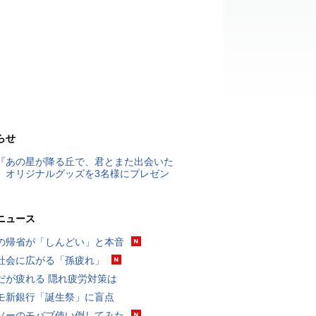
らせ
『あの星が降る丘で、君とまた出会いた
』オリジナルグッズを3名様にプレゼン
ニュース
の帰省が「しんどい」と本音
社会に広がる「孫疲れ」
だが疲れる 隠れ疲労対策は
モ新銀行「誕生祭」に盲点
ソーのモバブ使い倒してみた