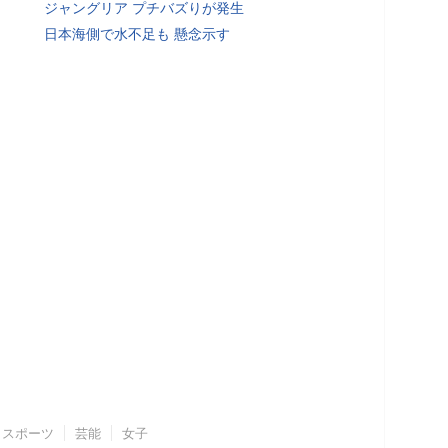
ジャングリア プチバズりが発生
日本海側で水不足も 懸念示す
スポーツ
芸能
女子