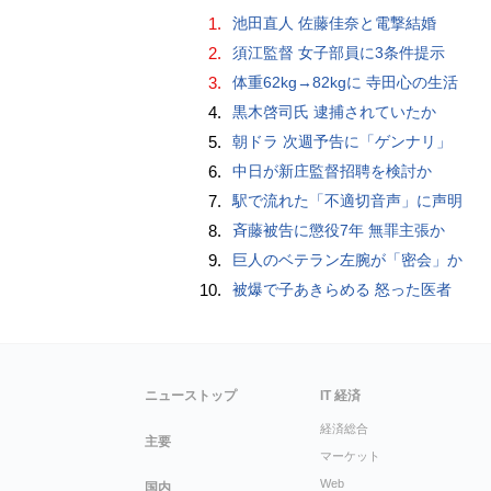
1.
池田直人 佐藤佳奈と電撃結婚
2.
須江監督 女子部員に3条件提示
3.
体重62kg→82kgに 寺田心の生活
4.
黒木啓司氏 逮捕されていたか
5.
朝ドラ 次週予告に「ゲンナリ」
6.
中日が新庄監督招聘を検討か
7.
駅で流れた「不適切音声」に声明
8.
斉藤被告に懲役7年 無罪主張か
9.
巨人のベテラン左腕が「密会」か
10.
被爆で子あきらめる 怒った医者
ニューストップ
IT 経済
経済総合
主要
マーケット
Web
国内