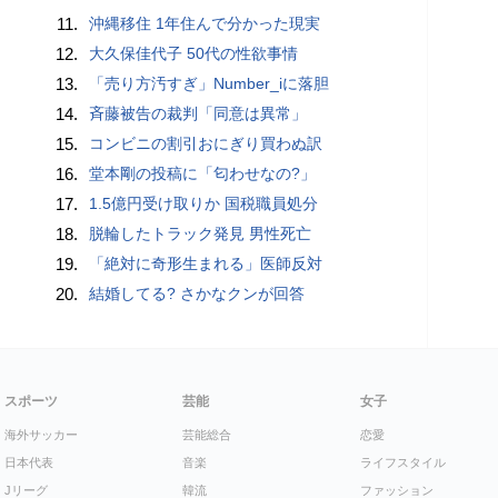
11.
沖縄移住 1年住んで分かった現実
12.
大久保佳代子 50代の性欲事情
13.
「売り方汚すぎ」Number_iに落胆
14.
斉藤被告の裁判「同意は異常」
15.
コンビニの割引おにぎり買わぬ訳
16.
堂本剛の投稿に「匂わせなの?」
17.
1.5億円受け取りか 国税職員処分
18.
脱輪したトラック発見 男性死亡
19.
「絶対に奇形生まれる」医師反対
20.
結婚してる? さかなクンが回答
スポーツ
芸能
女子
海外サッカー
芸能総合
恋愛
日本代表
音楽
ライフスタイル
Jリーグ
韓流
ファッション