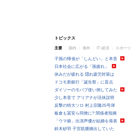
トピックス
主要
国内
海外
IT 経済
スポーツ
子孫の帰省が「しんどい」と本音
日本社会に広がる「孫疲れ」
休みだが疲れる 隠れ疲労対策は
ドコモ新銀行「誕生祭」に盲点
ダイソーのモバブ使い倒してみた
少し本音で アリアナが活休説明
反撃の特大ソロ 村上宗隆25号弾
板倉も冨安ら同僚に? 関係者指摘
「ウマ娘」出演声優が結婚を発表
鈴木砂羽 子宮筋腫摘出していた