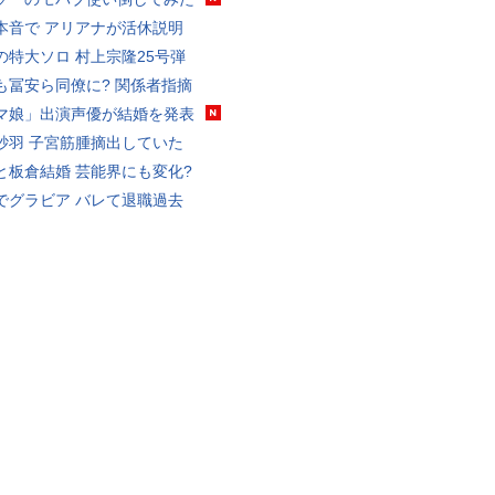
本音で アリアナが活休説明
の特大ソロ 村上宗隆25号弾
も冨安ら同僚に? 関係者指摘
マ娘」出演声優が結婚を発表
砂羽 子宮筋腫摘出していた
と板倉結婚 芸能界にも変化?
でグラビア バレて退職過去