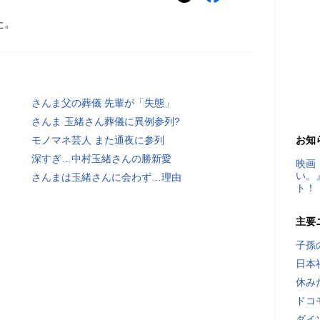
た。
さんま父の葬儀 先輩が「失態」
さんま 玉緒さん葬儀に異例参列?
モノマネ芸人 また通夜に参列
お知
深すぎ…中村玉緒さんの勝新愛
映画
い。
さんまは玉緒さんに会わず…理由
ト！
主要
子孫
日本
休み
ドコ
ダイ