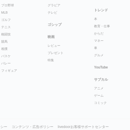
プロ野球
グラビア
トレンド
MLB
テレビ
本
ゴルフ
ゴシップ
教育・仕事
テニス
からだ
格闘技
映画
マネー
競馬
レビュー
車
相撲
プレゼント
グルメ
バスケ
特集
バレー
YouTube
フィギュア
サブカル
アニメ
ゲーム
コミック
リシー
コンテンツ・広告ポリシー
livedoorお客様サポートセンター