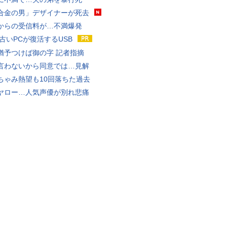
合金の男」デザイナーが死去
からの受信料が…不満爆発
 古いPCが復活するUSB
猶予つけば御の字 記者指摘
言わないから同意では…見解
ちゃみ熱望も10回落ちた過去
ヤロー…人気声優が別れ悲痛