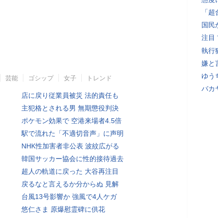
「超
国民
注目
執行
嫌と
ゆう
芸能
ゴシップ
女子
トレンド
バカ
店に戻り従業員被災 法的責任も
主犯格とされる男 無期懲役判決
ポケモン効果で 空港来場者4.5倍
駅で流れた「不適切音声」に声明
NHK性加害者非公表 波紋広がる
韓国サッカー協会に性的接待過去
超人の軌道に戻った 大谷再注目
戻るなと言えるか分からぬ 見解
台風13号影響か 強風で4人ケガ
悠仁さま 原爆慰霊碑に供花