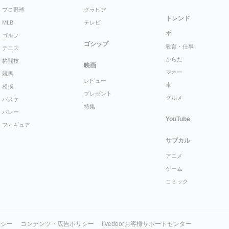
プロ野球
グラビア
トレンド
MLB
テレビ
本
ゴルフ
ゴシップ
教育・仕事
テニス
からだ
格闘技
映画
マネー
競馬
レビュー
車
相撲
プレゼント
グルメ
バスケ
特集
バレー
YouTube
フィギュア
サブカル
アニメ
ゲーム
コミック
リシー
コンテンツ・広告ポリシー
livedoorお客様サポートセンター