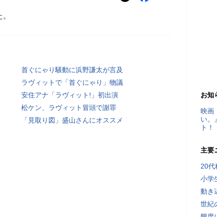
た。
首ぐにゃり騒動に浜野謙太が言及
ラヴィットで「首ぐにゃり」物議
安住アナ「ラヴィット!」初出演
お知
松ケン、ラヴィット冒頭で謝罪
映画
い。
「見取り図」盛山さんにオススメ
ト！
主要
20
小学
動き
世紀
態度