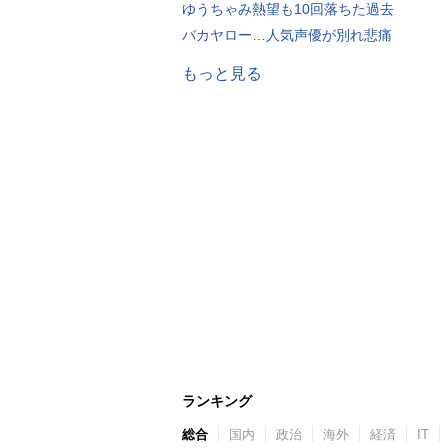
ゆうちゃみ熱望も10回落ちた過去
バカヤロー…人気声優が別れ悲痛
もっと見る
ランキング
総合
国内
政治
海外
経済
IT