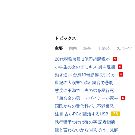
トピックス
主要
国内
海外
IT 経済
スポーツ
20代税務署員 1億円超脱税か
小学生の女の子にキス 男を逮捕
動き遅い 台風13号影響長引くか
世紀の大誤審? 晴れ舞台で悲劇
態度に不満で…夫の弟を暴行死
「超合金の男」デザイナーが死去
国民からの受信料が…不満爆発
注目 古いPCが復活するUSB
執行猶予つけば御の字 記者指摘
嫌と言わないから同意では…見解