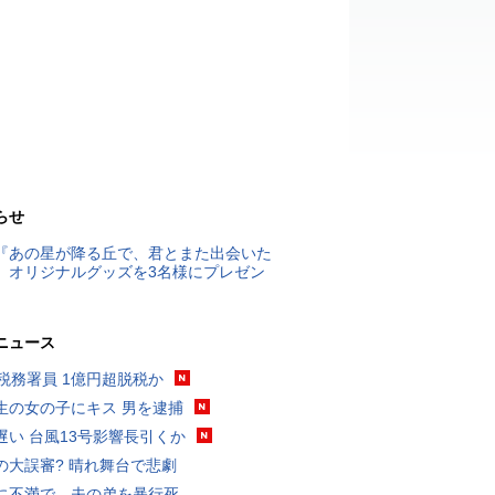
らせ
『あの星が降る丘で、君とまた出会いた
』オリジナルグッズを3名様にプレゼン
ニュース
代税務署員 1億円超脱税か
生の女の子にキス 男を逮捕
遅い 台風13号影響長引くか
の大誤審? 晴れ舞台で悲劇
に不満で…夫の弟を暴行死