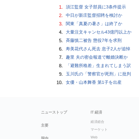
1.
須江監督 女子部員に3条件提示
2.
中日が新庄監督招聘を検討か
3.
関東「真夏の暑さ」は終了か
4.
大量注文キャンセル43億円以上か
5.
斉藤慎二被告 懲役7年を求刑
6.
寿美花代さん死去 息子2人が追悼
7.
趣里 夫の密会報道で離婚決断か
8.
「避難所格差」生まれてしまう訳
9.
玉川氏の「警察官が死刑」に批判
10.
女優・山本舞香 第1子を出産
ニューストップ
IT 経済
経済総合
主要
マーケット
Web
国内