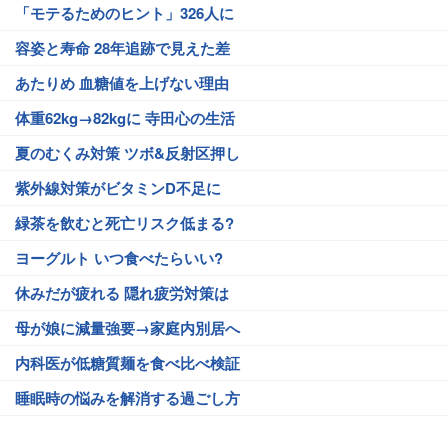
「モテるためのヒント」326人に
容姿と寿命 28年追跡で見えた差
あたりめ 血糖値を上げない理由
体重62kg→82kgに 寺田心の生活
夏のむくみ対策 ツボ&反射区押し
紫外線対策がビタミンD不足に
緑茶を飲むと死亡リスク低まる?
ヨーグルト いつ食べたらいい?
休みだが疲れる 隠れ疲労対策は
母が娘に減量強要→家庭内別居へ
内科医が低糖質麺を食べ比べ検証
睡眠時の悩みを解消する過ごし方