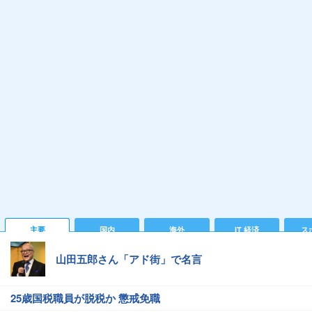
主要
国内
海外
IT 経済
ス
山田五郎さん「アド街」で名言
25歳国税職員が脱税か 懲戒免職