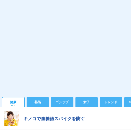
健康
芸能
ゴシップ
女子
トレンド
Y
キノコで血糖値スパイクを防ぐ