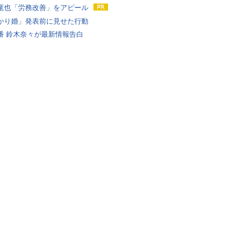
竜也「労務改善」をアピール
かり婚」発表前に見せた行動
番 鈴木奈々が最新情報告白