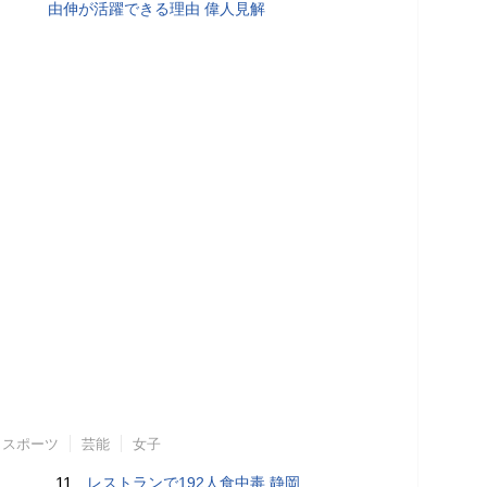
由伸が活躍できる理由 偉人見解
スポーツ
芸能
女子
11.
レストランで192人食中毒 静岡