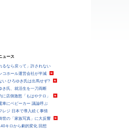
ニュース
れるなら戻って」許されない
ンコホール運営会社が半減
ない ひろゆき氏は出馬せず?
ゆき氏、就活生を一刀両断
予約に店側激怒「もはやテロ」
電車にベビーカー 議論呼ぶ
フレジ 日本で導入続く事情
綺世の「家族写真」に大反響
140キロから劇的変化 回想