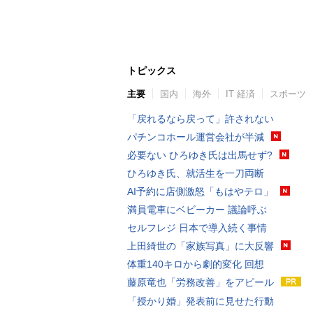
トピックス
主要
国内
海外
IT 経済
スポーツ
「戻れるなら戻って」許されない
パチンコホール運営会社が半減
必要ない ひろゆき氏は出馬せず?
ひろゆき氏、就活生を一刀両断
AI予約に店側激怒「もはやテロ」
満員電車にベビーカー 議論呼ぶ
セルフレジ 日本で導入続く事情
上田綺世の「家族写真」に大反響
体重140キロから劇的変化 回想
藤原竜也「労務改善」をアピール
「授かり婚」発表前に見せた行動