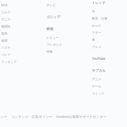
トレンド
MLB
テレビ
本
ゴルフ
ゴシップ
教育・仕事
テニス
からだ
格闘技
映画
マネー
競馬
レビュー
車
相撲
プレゼント
グルメ
バスケ
特集
バレー
YouTube
フィギュア
サブカル
アニメ
ゲーム
コミック
リシー
コンテンツ・広告ポリシー
livedoorお客様サポートセンター