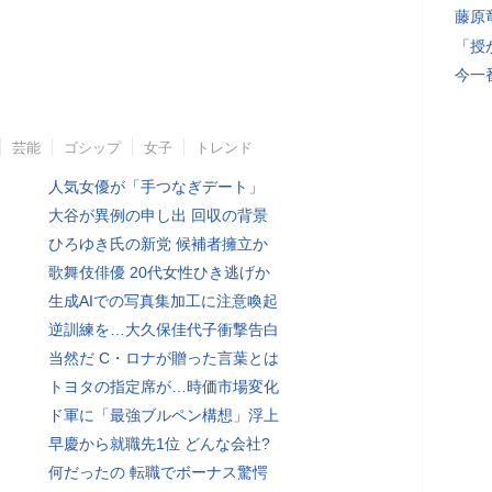
藤原
「授
今一
芸能
ゴシップ
女子
トレンド
人気女優が「手つなぎデート」
大谷が異例の申し出 回収の背景
ひろゆき氏の新党 候補者擁立か
歌舞伎俳優 20代女性ひき逃げか
生成AIでの写真集加工に注意喚起
逆訓練を…大久保佳代子衝撃告白
当然だ C・ロナが贈った言葉とは
トヨタの指定席が…時価市場変化
ド軍に「最強ブルペン構想」浮上
早慶から就職先1位 どんな会社?
何だったの 転職でボーナス驚愕