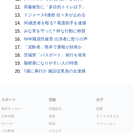
12.
斉藤被告に「多目的トイレ以下」
13.
ドジャース6連敗 佐々木が止める
14.
90歳患者を殴る? 看護助手を逮捕
15.
みな実を守った? 粋な行動に称賛
16.
NHK職員性被害 出演者に怒りの声
17.
「泥酔者」熊本で通報が頻発か
18.
茨城県「パスポート」発行を発表
19.
脳梗塞になりやすい人の特徴
20.
7歳に暴行か 施設従業員の女逮捕
スポーツ
芸能
女子
海外サッカー
芸能総合
恋愛
日本代表
音楽
ライフスタイル
Jリーグ
韓流
ファッション
プロ野球
グラビア