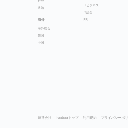
社会
ITビジネス
政治
IT総合
海外
PR
海外総合
韓国
中国
運営会社
livedoorトップ
利用規約
プライバシーポ