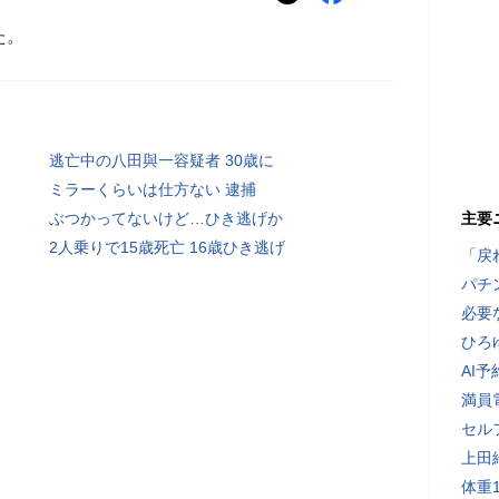
た。
逃亡中の八田與一容疑者 30歳に
ミラーくらいは仕方ない 逮捕
ぶつかってないけど…ひき逃げか
主要
2人乗りで15歳死亡 16歳ひき逃げ
「戻
パチ
必要
ひろ
AI
満員
セル
上田
体重