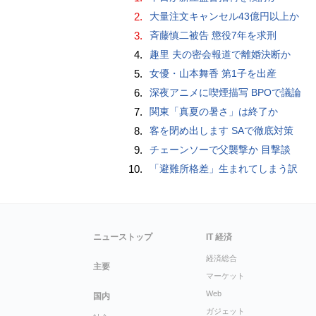
2.
大量注文キャンセル43億円以上か
3.
斉藤慎二被告 懲役7年を求刑
4.
趣里 夫の密会報道で離婚決断か
5.
女優・山本舞香 第1子を出産
6.
深夜アニメに喫煙描写 BPOで議論
7.
関東「真夏の暑さ」は終了か
8.
客を閉め出します SAで徹底対策
9.
チェーンソーで父襲撃か 目撃談
10.
「避難所格差」生まれてしまう訳
ニューストップ
IT 経済
経済総合
主要
マーケット
Web
国内
ガジェット