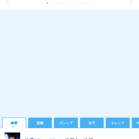
健康
芸能
ゴシップ
女子
トレンド
Y