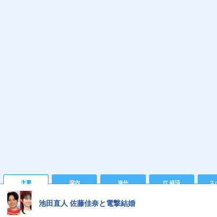
主要
国内
海外
IT 経済
ス
池田直人 佐藤佳奈と電撃結婚