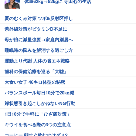
体重62kg→82kgに 寺田心の生活
夏のむくみ対策 ツボ&反射区押し
紫外線対策がビタミンD不足に
母が娘に減量強要→家庭内別居へ
睡眠時の悩みを解消する過ごし方
運動より代謝 人体の省エネ戦略
歯科の保健治療を巡る「大嘘」
大食い女子 46キロ体型の秘密
バランスボール毎日10分で20kg減
躁状態引き起こしかねないNG行動
1日10分で手軽に「ひざ痛対策」
キウイを食べる際の3つの注意点
コーヒー 朝すぐ飲むのはダメ?