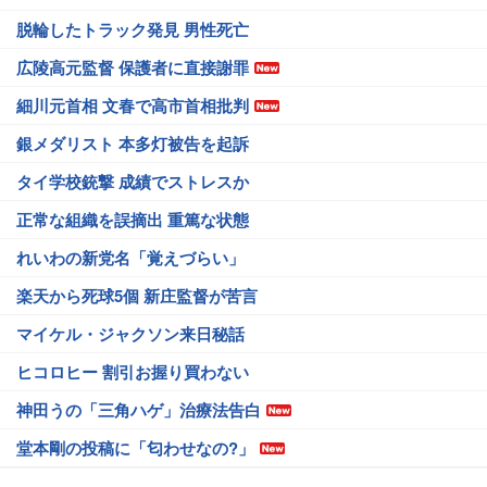
脱輪したトラック発見 男性死亡
広陵高元監督 保護者に直接謝罪
細川元首相 文春で高市首相批判
銀メダリスト 本多灯被告を起訴
タイ学校銃撃 成績でストレスか
正常な組織を誤摘出 重篤な状態
れいわの新党名「覚えづらい」
楽天から死球5個 新庄監督が苦言
マイケル・ジャクソン来日秘話
ヒコロヒー 割引お握り買わない
神田うの「三角ハゲ」治療法告白
堂本剛の投稿に「匂わせなの?」