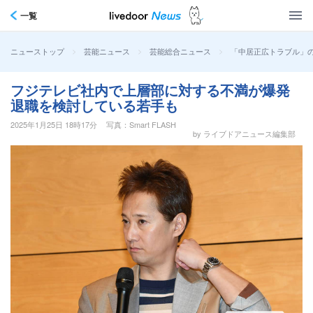
一覧
>
>
>
「中居正広トラブル」
ニューストップ
芸能ニュース
芸能総合ニュース
フジテレビ社内で上層部に対する不満が爆発
退職を検討している若手も
2025年1月25日 18時17分
写真：Smart FLASH
by ライブドアニュース編集部