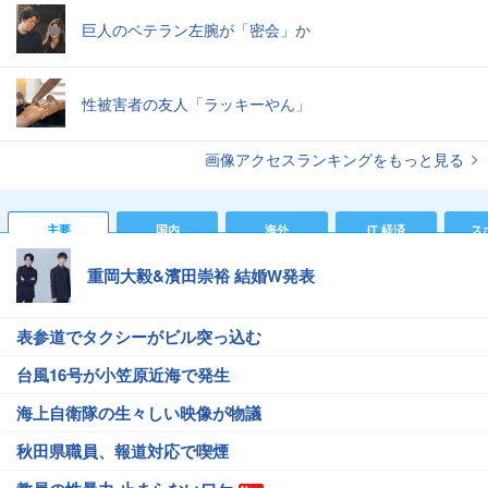
巨人のベテラン左腕が「密会」か
性被害者の友人「ラッキーやん」
画像アクセスランキングをもっと見る
主要
国内
海外
IT 経済
ス
重岡大毅&濱田崇裕 結婚W発表
表参道でタクシーがビル突っ込む
台風16号が小笠原近海で発生
海上自衛隊の生々しい映像が物議
秋田県職員、報道対応で喫煙