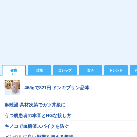
健康
芸能
ゴシップ
女子
トレンド
Y
465gで321円 ドンキプリン品薄
麻辣湯 具材次第でカツ丼級に
うつ病患者の本音とNGな接し方
キノコで血糖値スパイクを防ぐ
メンタルに良い影響を与える趣味