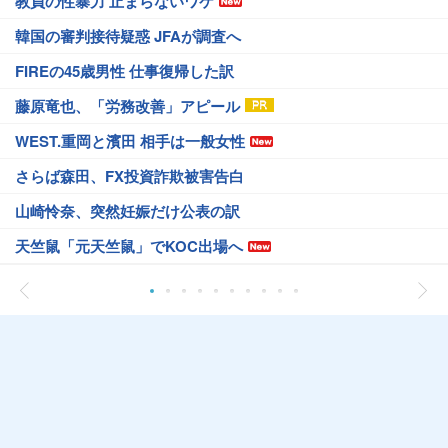
教員の性暴力 止まらないワケ
韓国の審判接待疑惑 JFAが調査へ
FIREの45歳男性 仕事復帰した訳
藤原竜也、「労務改善」アピール
WEST.重岡と濱田 相手は一般女性
さらば森田、FX投資詐欺被害告白
山崎怜奈、突然妊娠だけ公表の訳
天竺鼠「元天竺鼠」でKOC出場へ