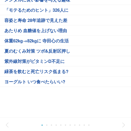
「モテるためのヒント」326人に
容姿と寿命 28年追跡で見えた差
あたりめ 血糖値を上げない理由
体重62kg→82kgに 寺田心の生活
夏のむくみ対策 ツボ&反射区押し
紫外線対策がビタミンD不足に
緑茶を飲むと死亡リスク低まる?
ヨーグルト いつ食べたらいい?