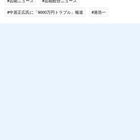
#芸能ニュース
#芸能総合ニュース
#中居正広氏に「9000万円トラブル」報道
#港浩一
#フジテレビ
#中居正広