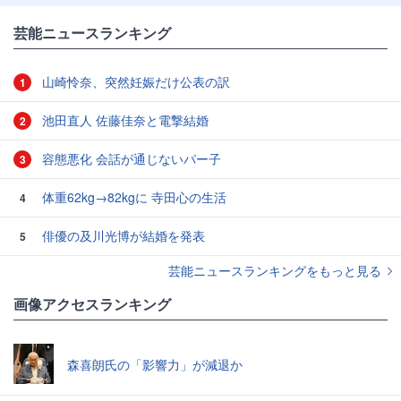
芸能ニュースランキング
山崎怜奈、突然妊娠だけ公表の訳
1
池田直人 佐藤佳奈と電撃結婚
2
容態悪化 会話が通じないパー子
3
体重62kg→82kgに 寺田心の生活
4
俳優の及川光博が結婚を発表
5
芸能ニュースランキングをもっと見る
画像アクセスランキング
森喜朗氏の「影響力」が減退か