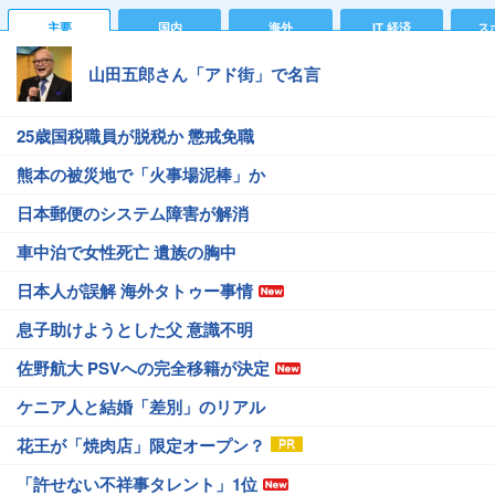
主要
国内
海外
IT 経済
ス
山田五郎さん「アド街」で名言
25歳国税職員が脱税か 懲戒免職
熊本の被災地で「火事場泥棒」か
日本郵便のシステム障害が解消
車中泊で女性死亡 遺族の胸中
日本人が誤解 海外タトゥー事情
息子助けようとした父 意識不明
佐野航大 PSVへの完全移籍が決定
ケニア人と結婚「差別」のリアル
花王が「焼肉店」限定オープン？
「許せない不祥事タレント」1位