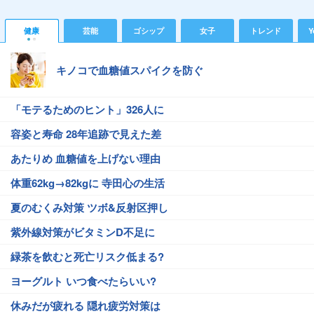
健康
芸能
ゴシップ
女子
トレンド
Y
キノコで血糖値スパイクを防ぐ
「モテるためのヒント」326人に
容姿と寿命 28年追跡で見えた差
あたりめ 血糖値を上げない理由
体重62kg→82kgに 寺田心の生活
夏のむくみ対策 ツボ&反射区押し
紫外線対策がビタミンD不足に
緑茶を飲むと死亡リスク低まる?
ヨーグルト いつ食べたらいい?
休みだが疲れる 隠れ疲労対策は