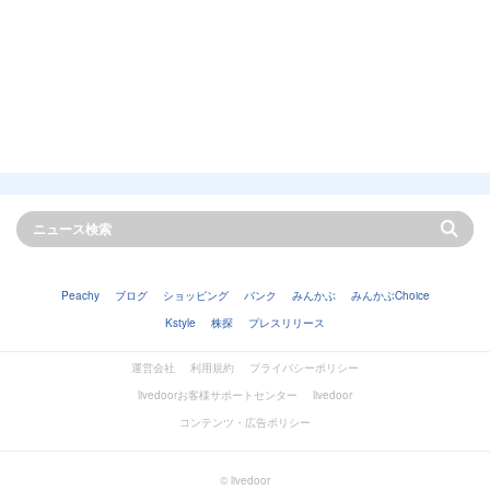
Peachy
ブログ
ショッピング
バンク
みんかぶ
みんかぶChoice
Kstyle
株探
プレスリリース
運営会社
利用規約
プライバシーポリシー
livedoorお客様サポートセンター
livedoor
コンテンツ・広告ポリシー
© livedoor