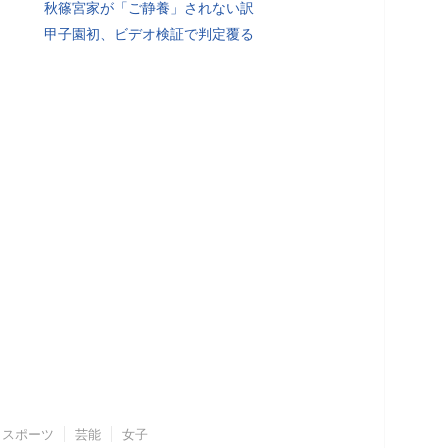
秋篠宮家が「ご静養」されない訳
甲子園初、ビデオ検証で判定覆る
スポーツ
芸能
女子