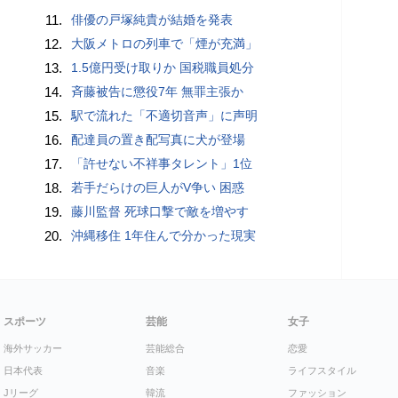
11.
俳優の戸塚純貴が結婚を発表
12.
大阪メトロの列車で「煙が充満」
13.
1.5億円受け取りか 国税職員処分
14.
斉藤被告に懲役7年 無罪主張か
15.
駅で流れた「不適切音声」に声明
16.
配達員の置き配写真に犬が登場
17.
「許せない不祥事タレント」1位
18.
若手だらけの巨人がV争い 困惑
19.
藤川監督 死球口撃で敵を増やす
20.
沖縄移住 1年住んで分かった現実
スポーツ
芸能
女子
海外サッカー
芸能総合
恋愛
日本代表
音楽
ライフスタイル
Jリーグ
韓流
ファッション