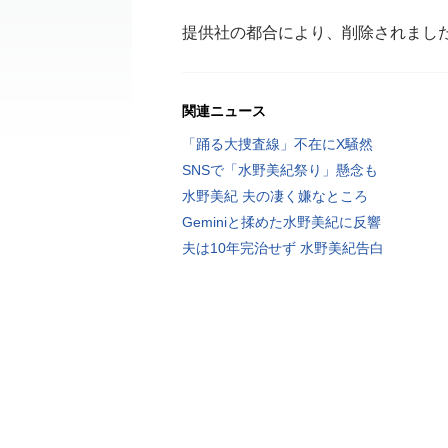
提供社の都合により、削除されまし
関連ニュース
「踊る大捜査線」不在にX騒然
SNSで「水野美紀祭り」懸念も
水野美紀 夫の凄く嫌なところ
Geminiと揉めた水野美紀に反響
夫は10年完治せず 水野美紀告白