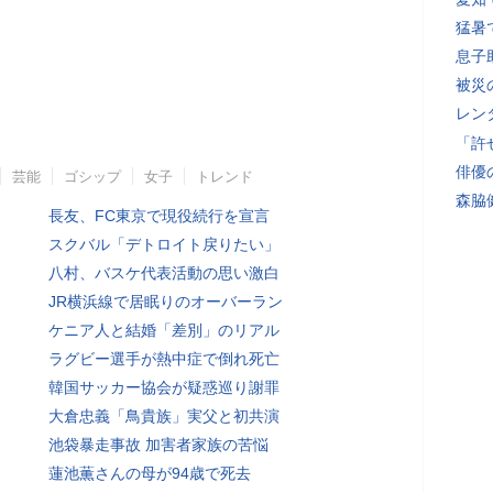
猛暑
息子
被災
レン
「許
俳優
芸能
ゴシップ
女子
トレンド
森脇
長友、FC東京で現役続行を宣言
スクバル「デトロイト戻りたい」
八村、バスケ代表活動の思い激白
JR横浜線で居眠りのオーバーラン
ケニア人と結婚「差別」のリアル
ラグビー選手が熱中症で倒れ死亡
韓国サッカー協会が疑惑巡り謝罪
大倉忠義「鳥貴族」実父と初共演
池袋暴走事故 加害者家族の苦悩
蓮池薫さんの母が94歳で死去