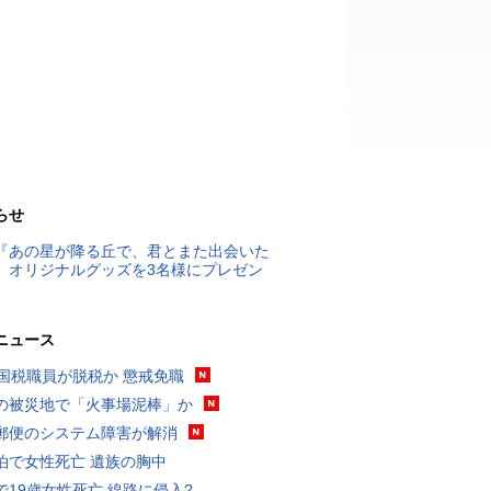
らせ
『あの星が降る丘で、君とまた出会いた
』オリジナルグッズを3名様にプレゼン
ニュース
歳国税職員が脱税か 懲戒免職
の被災地で「火事場泥棒」か
郵便のシステム障害が解消
泊で女性死亡 遺族の胸中
で19歳女性死亡 線路に侵入?