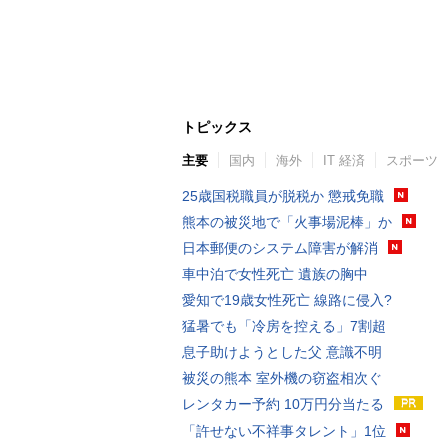
トピックス
主要
国内
海外
IT 経済
スポーツ
25歳国税職員が脱税か 懲戒免職
熊本の被災地で「火事場泥棒」か
日本郵便のシステム障害が解消
車中泊で女性死亡 遺族の胸中
愛知で19歳女性死亡 線路に侵入?
猛暑でも「冷房を控える」7割超
息子助けようとした父 意識不明
被災の熊本 室外機の窃盗相次ぐ
レンタカー予約 10万円分当たる
「許せない不祥事タレント」1位