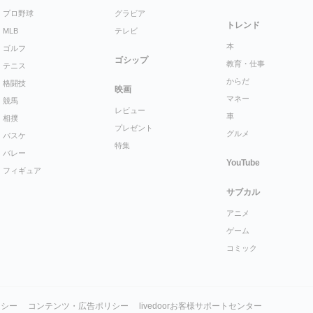
プロ野球
グラビア
トレンド
MLB
テレビ
本
ゴルフ
ゴシップ
教育・仕事
テニス
からだ
格闘技
映画
マネー
競馬
レビュー
車
相撲
プレゼント
グルメ
バスケ
特集
バレー
YouTube
フィギュア
サブカル
アニメ
ゲーム
コミック
リシー
コンテンツ・広告ポリシー
livedoorお客様サポートセンター