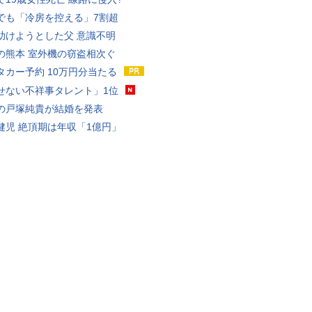
でも「冷房を控える」7割超
助けようとした父 意識不明
の熊本 室外機の窃盗相次ぐ
タカー予約 10万円分当たる
せない不祥事タレント」1位
の戸塚純貴が結婚を発表
健児 絶頂期は年収「1億円」