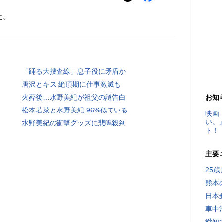
た。
「踊る大捜査線」息子役に矛盾か
唐沢とキス 絶頂期に仕事激減も
火葬後…水野美紀が祖父の謎告白
お知
松本若菜と水野美紀 96%似ている
映画
い。
水野美紀の衝撃グッズに悲鳴殺到
ト！
主要
25
熊本
日本
車中
愛知