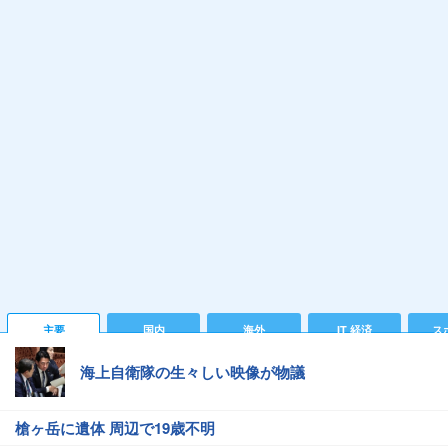
主要
国内
海外
IT 経済
ス
海上自衛隊の生々しい映像が物議
槍ヶ岳に遺体 周辺で19歳不明