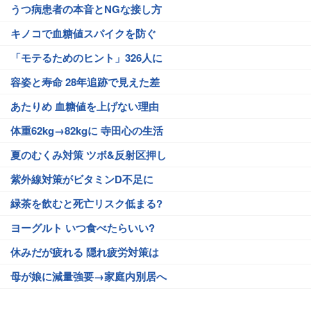
うつ病患者の本音とNGな接し方
キノコで血糖値スパイクを防ぐ
「モテるためのヒント」326人に
容姿と寿命 28年追跡で見えた差
あたりめ 血糖値を上げない理由
体重62kg→82kgに 寺田心の生活
夏のむくみ対策 ツボ&反射区押し
紫外線対策がビタミンD不足に
緑茶を飲むと死亡リスク低まる?
ヨーグルト いつ食べたらいい?
休みだが疲れる 隠れ疲労対策は
母が娘に減量強要→家庭内別居へ