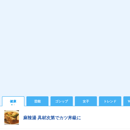
健康
芸能
ゴシップ
女子
トレンド
Y
麻辣湯 具材次第でカツ丼級に