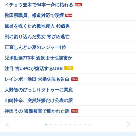
イチョウ並木で54本一斉に枯れる
秋田県職員、報道対応で喫煙
風呂を覗くため敷地侵入 49歳男
列に割り込んだ男女 青ざめ逃亡
正直しんどい夏のレジャー1位
児ポ動画770本 酒飲ませ性加害か
注目 古いPCが復活するUSB
レインボー池田 求婚失敗も告白
大野智のびっしりタトゥーに異変
山崎怜奈、突然妊娠だけ公表の訳
神田うの 盗難被害で叩かれた訳