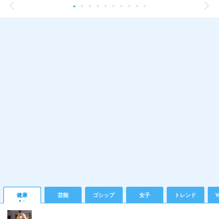
健康
芸能
ゴシップ
女子
トレンド
Y