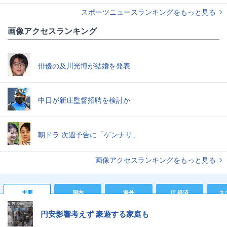
スポーツニュースランキングをもっと見る
画像アクセスランキング
俳優の及川光博が結婚を発表
中日が新庄監督招聘を検討か
朝ドラ 次週予告に「ゲンナリ」
画像アクセスランキングをもっと見る
主要
国内
海外
IT 経済
ス
円安影響考えず 豪遊する家庭も