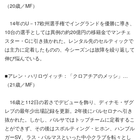
（20歳／MF）
14年のU－17欧州選手権でイングランドを優勝に導き、
10台の選手としては異例の約20億円の移籍金でマンチェ
スター・Cに引き抜かれた。レンタル先のセルティックで
は主力に定着したものの、今シーズンは故障を繰り返して
伸び悩んでいる。
■アレン・ハリロヴィッチ：「クロアチアのメッシ」…
（21歳／MF）
16歳と112日の若さでデビューを飾り、ディナモ・ザグ
レブの最年少出場記録を更新。2年後にバルセロナへ引き
抜かれた。しかし、バルサではトップチームに定着するこ
とができず、その後はスポルティング・ヒホン、ハンブル
ガーSV、ラス・パルマスといった中小クラブを転々とし