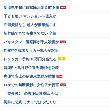
新潟県中越に線状降水帯直前予測
子ども追い マンションへ侵入か
在留資格なし 越人が惨事起こす
新幹線できても生きてない 辛辣
パキスタン、警察隊が千人殺害か
性接待? 韓国サッカー協会が釈明
レンタカー予約 10万円分当たる
音楽P・蔦谷好位置氏 離婚を公表
声優で雀士の伊達朱里紗が結婚
ロケでの無断撮影に女性アナ苦言
「要介護5」の志茂田景樹氏 今は
河井に悲劇 ミナミでぼったくり