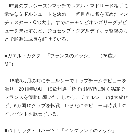
昨夏のプレシーズンマッチでレアル・マドリード相手に
豪快なミドルシュートを決め、一躍世界に名を広めたマン
チェスター・Cの大器。すでにチャンピオンズリーグデビ
ューを果たすなど、ジョゼップ・グアルディオラ監督のも
とで順調に成長を続けている。
■ガエル・カクタ：「フランスのメッシ」…（26歳／
MF）
18歳5カ月の時にチェルシーでトップチームデビューを
飾り、2010年のU－19欧州選手権ではMVPに輝く活躍で
フランスを優勝に導いた。しかし、チェルシーでは大成せ
ず、6カ国10クラブを転戦。いまだにデビュー当時以上の
インパクトを残せずいる。
■パトリック・ロバーツ：「イングランドのメッシ」…