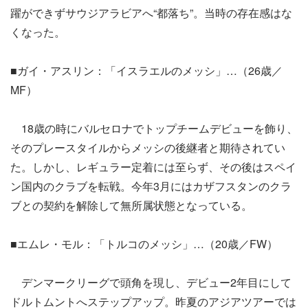
躍ができずサウジアラビアへ“都落ち”。当時の存在感はな
くなった。
■ガイ・アスリン：「イスラエルのメッシ」…（26歳／
MF）
18歳の時にバルセロナでトップチームデビューを飾り、
そのプレースタイルからメッシの後継者と期待されてい
た。しかし、レギュラー定着には至らず、その後はスペイ
ン国内のクラブを転戦。今年3月にはカザフスタンのクラ
ブとの契約を解除して無所属状態となっている。
■エムレ・モル：「トルコのメッシ」…（20歳／FW）
デンマークリーグで頭角を現し、デビュー2年目にして
ドルトムントへステップアップ。昨夏のアジアツアーでは