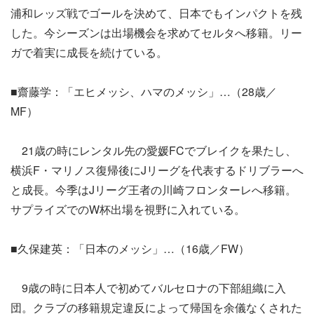
浦和レッズ戦でゴールを決めて、日本でもインパクトを残
した。今シーズンは出場機会を求めてセルタへ移籍。リー
ガで着実に成長を続けている。
■齋藤学：「エヒメッシ、ハマのメッシ」…（28歳／
MF）
21歳の時にレンタル先の愛媛FCでブレイクを果たし、
横浜F・マリノス復帰後にJリーグを代表するドリブラーへ
と成長。今季はJリーグ王者の川崎フロンターレへ移籍。
サプライズでのW杯出場を視野に入れている。
■久保建英：「日本のメッシ」…（16歳／FW）
9歳の時に日本人で初めてバルセロナの下部組織に入
団。クラブの移籍規定違反によって帰国を余儀なくされた