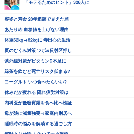
「モテるためのヒント」326人に
容姿と寿命 28年追跡で見えた差
あたりめ 血糖値を上げない理由
体重62kg→82kgに 寺田心の生活
夏のむくみ対策 ツボ&反射区押し
紫外線対策がビタミンD不足に
緑茶を飲むと死亡リスク低まる?
ヨーグルト いつ食べたらいい?
休みだが疲れる 隠れ疲労対策は
内科医が低糖質麺を食べ比べ検証
母が娘に減量強要→家庭内別居へ
睡眠時の悩みを解消する過ごし方