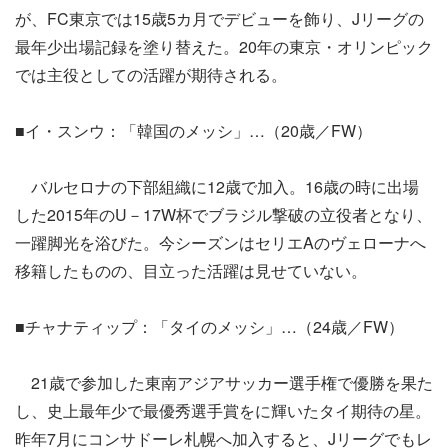
が、FC東京では15歳5カ月でデビューを飾り、Jリーグの
最年少出場記録を塗り替えた。20年の東京・オリンピック
では主役としての活躍が期待される。
■イ・スンウ：「韓国のメッシ」…（20歳／FW）
バルセロナの下部組織に12歳で加入。16歳の時に出場
した2015年のU－17W杯でブラジル撃破の立役者となり、
一躍脚光を浴びた。今シーズンはセリエAのヴェローナへ
移籍したものの、目立った活躍は見せていない。
■チャナティップ：「タイのメッシ」…（24歳／FW）
21歳で参加した東南アジアサッカー選手権で優勝を果た
し、史上最年少で最優秀選手賞をに輝いたタイ期待の星。
昨年7月にコンサドーレ札幌へ加入すると、Jリーグでもレ