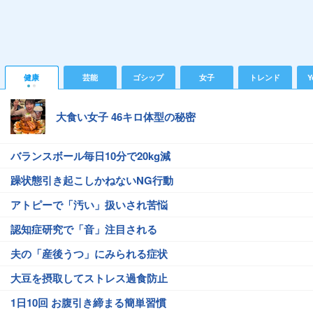
健康
芸能
ゴシップ
女子
トレンド
Y
大食い女子 46キロ体型の秘密
バランスボール毎日10分で20kg減
躁状態引き起こしかねないNG行動
アトピーで「汚い」扱いされ苦悩
認知症研究で「音」注目される
夫の「産後うつ」にみられる症状
大豆を摂取してストレス過食防止
1日10回 お腹引き締まる簡単習慣