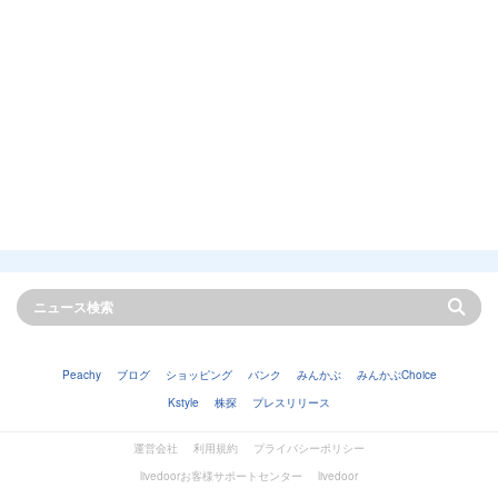
Peachy
ブログ
ショッピング
バンク
みんかぶ
みんかぶChoice
Kstyle
株探
プレスリリース
運営会社
利用規約
プライバシーポリシー
livedoorお客様サポートセンター
livedoor