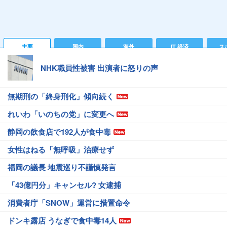
主要
国内
海外
IT 経済
ス
NHK職員性被害 出演者に怒りの声
無期刑の「終身刑化」傾向続く
れいわ「いのちの党」に変更へ
静岡の飲食店で192人が食中毒
女性はねる「無呼吸」治療せず
福岡の議長 地震巡り不謹慎発言
「43億円分」キャンセル? 女逮捕
消費者庁「SNOW」運営に措置命令
ドンキ露店 うなぎで食中毒14人