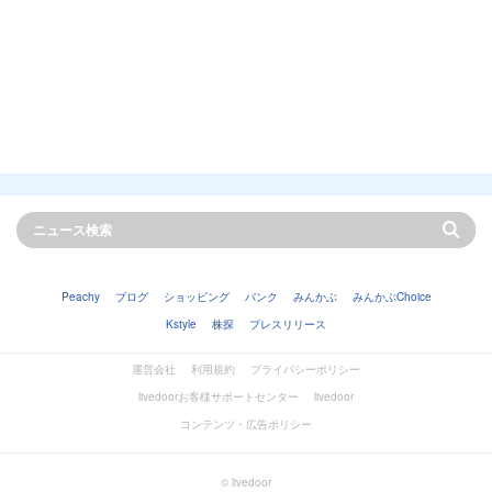
Peachy
ブログ
ショッピング
バンク
みんかぶ
みんかぶChoice
Kstyle
株探
プレスリリース
運営会社
利用規約
プライバシーポリシー
livedoorお客様サポートセンター
livedoor
コンテンツ・広告ポリシー
© livedoor