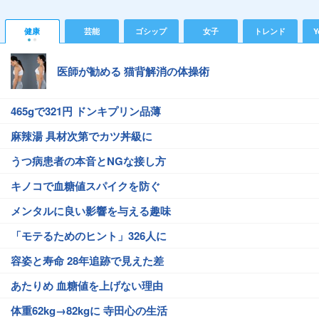
健康
芸能
ゴシップ
女子
トレンド
Y
医師が勧める 猫背解消の体操術
465gで321円 ドンキプリン品薄
麻辣湯 具材次第でカツ丼級に
うつ病患者の本音とNGな接し方
キノコで血糖値スパイクを防ぐ
メンタルに良い影響を与える趣味
「モテるためのヒント」326人に
容姿と寿命 28年追跡で見えた差
あたりめ 血糖値を上げない理由
体重62kg→82kgに 寺田心の生活