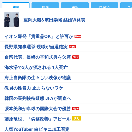
主要
国内
海外
IT 経済
ス
重岡大毅&濱田崇裕 結婚W発表
イオン爆発「貴重品OK」と許可か
長野県知事選挙 現職が当選確実
台湾代表、長崎の平和式典を欠席
海水浴で3人が流される 1人死亡
海上自衛隊の生々しい映像が物議
教員の性暴力 止まらないワケ
韓国の審判接待疑惑 JFAが調査へ
張本美和が卓球の国際大会で優勝
藤原竜也、「労務改善」アピール
人気YouTuber 白ビキニ加工否定