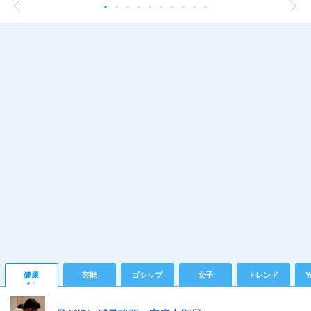
健康
芸能
ゴシップ
女子
トレンド
Y