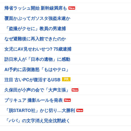
帰省ラッシュ開始 新幹線満席も
覆面かぶってガソスタ強盗未遂か
「盗撮がクセに」教員の男逮捕
なぜ避難後に再入館できたのか
女児にAV見せわいせつ? 75歳逮捕
訪日米人が「日本の遺物」に感動
AI予約に店側激怒「もはやテロ」
注目 古いPCが復活するUSB
久保田が小声の会で「大声主張」
プリキュア 撮影ルールを発表
「脱STARTO社」かじ切り…大勝利
「パパ」の文字消え完全沈黙続く