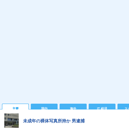
主要
国内
海外
IT 経済
ス
未成年の裸体写真所持か 男逮捕