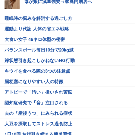
母が娘に減量強要→家庭内別居へ
睡眠時の悩みを解消する過ごし方
運動より代謝 人体の省エネ戦略
大食い女子 46キロ体型の秘密
バランスボール毎日10分で20kg減
躁状態引き起こしかねないNG行動
キウイを食べる際の3つの注意点
脳梗塞になりやすい人の特徴
アトピーで「汚い」扱いされ苦悩
認知症研究で「音」注目される
夫の「産後うつ」にみられる症状
大豆を摂取してストレス過食防止
1日10回 お腹引き締まる簡単習慣