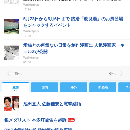
Walkerplus
17:26
5月23日から6月6日まで 銭湯「改良湯」のお風呂場
をジャックするイベント
Walkerplus
17:00
愛猫との何気ない日常を創作漫画に 人気漫画家・キ
ュルZが公開
Walkerplus
05:00
前ヘ
次ヘ
主要
国内
海外
IT 経済
ス
池田直人 佐藤佳奈と電撃結婚
銀メダリスト 本多灯被告を起訴