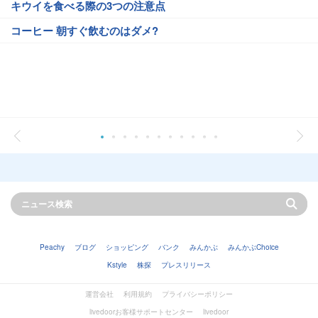
キウイを食べる際の3つの注意点
コーヒー 朝すぐ飲むのはダメ?
Peachy
ブログ
ショッピング
バンク
みんかぶ
みんかぶChoice
Kstyle
株探
プレスリリース
運営会社
利用規約
プライバシーポリシー
livedoorお客様サポートセンター
livedoor