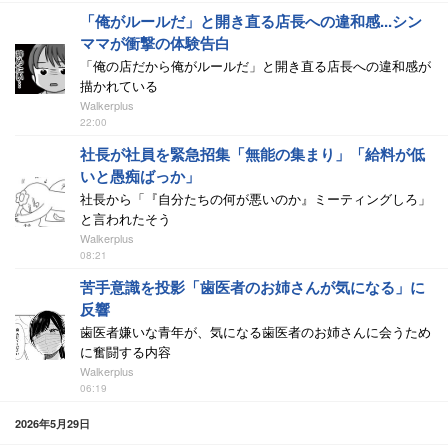
「俺がルールだ」と開き直る店長への違和感...シン
ママが衝撃の体験告白
「俺の店だから俺がルールだ」と開き直る店長への違和感が
描かれている
Walkerplus
22:00
社長が社員を緊急招集「無能の集まり」「給料が低
いと愚痴ばっか」
社長から「『自分たちの何が悪いのか』ミーティングしろ」
と言われたそう
Walkerplus
08:21
苦手意識を投影「歯医者のお姉さんが気になる」に
反響
歯医者嫌いな青年が、気になる歯医者のお姉さんに会うため
に奮闘する内容
Walkerplus
06:19
2026年5月29日