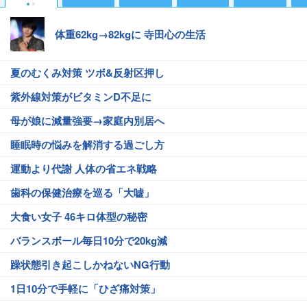
体重62kg→82kgに 寺田心の生活
夏のむくみ対策 ツボ&反射区押し
紫外線対策がビタミンD不足に
母が娘に減量強要→家庭内別居へ
睡眠時の悩みを解消する過ごし方
運動より代謝 人体の省エネ戦略
歯科の保健治療を巡る「大嘘」
大食い女子 46キロ体型の秘密
バランスボール毎日10分で20kg減
躁状態引き起こしかねないNG行動
1日10分で手軽に「ひざ痛対策」