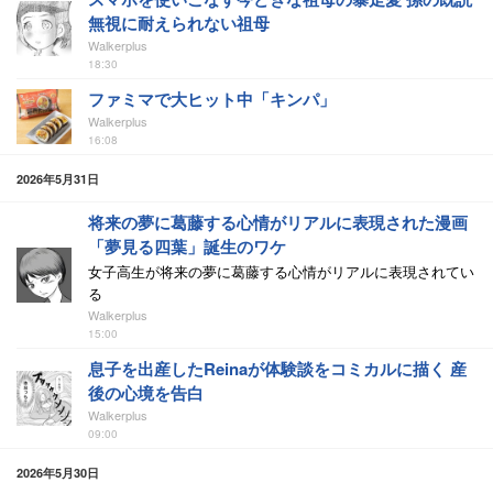
無視に耐えられない祖母
Walkerplus
18:30
ファミマで大ヒット中「キンパ」
Walkerplus
16:08
2026年5月31日
将来の夢に葛藤する心情がリアルに表現された漫画
「夢見る四葉」誕生のワケ
女子高生が将来の夢に葛藤する心情がリアルに表現されてい
る
Walkerplus
15:00
息子を出産したReinaが体験談をコミカルに描く 産
後の心境を告白
Walkerplus
09:00
2026年5月30日