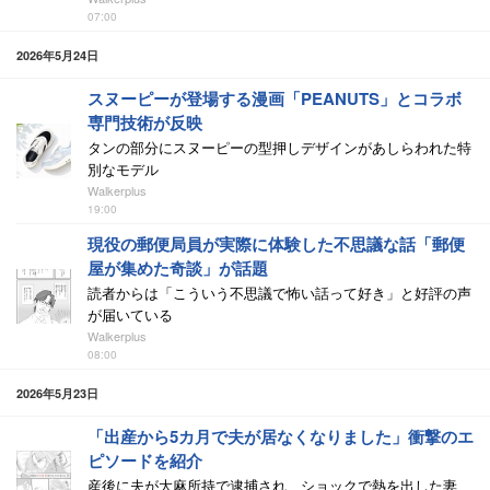
07:00
2026年5月24日
スヌーピーが登場する漫画「PEANUTS」とコラボ
専門技術が反映
タンの部分にスヌーピーの型押しデザインがあしらわれた特
別なモデル
Walkerplus
19:00
現役の郵便局員が実際に体験した不思議な話「郵便
屋が集めた奇談」が話題
読者からは「こういう不思議で怖い話って好き」と好評の声
が届いている
Walkerplus
08:00
2026年5月23日
「出産から5カ月で夫が居なくなりました」衝撃のエ
ピソードを紹介
産後に夫が大麻所持で逮捕され、ショックで熱を出した妻