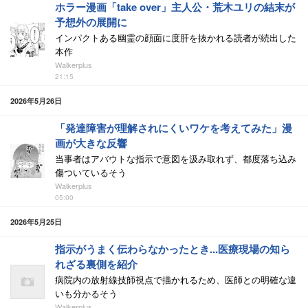
ホラー漫画「take over」主人公・荒木ユリの結末が
予想外の展開に
インパクトある幽霊の顔面に度肝を抜かれる読者が続出した
本作
Walkerplus
21:15
2026年5月26日
「発達障害が理解されにくいワケを考えてみた」漫
画が大きな反響
当事者はアバウトな指示で意図を汲み取れず、都度落ち込み
傷ついているそう
Walkerplus
05:00
2026年5月25日
指示がうまく伝わらなかったとき...医療現場の知ら
れざる裏側を紹介
病院内の放射線技師視点で描かれるため、医師との明確な違
いも分かるそう
Walkerplus