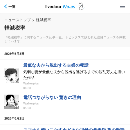
一覧
ニューストップ
>
軽減税率
軽減税率
『軽減税率』に関するニュース記事一覧。トピックスで扱われた注目ニュースを掲載
しています。
2026年6月3日
最低な夫から脱出する夫婦の秘話
気弱な妻が最低な夫から脱出を遂げるまでの波乱万丈を描い
た作品
Walkerplus
06:00
電話つながらない 驚きの理由
Walkerplus
05:20
2026年6月2日
スマホを使いこなす今どきな祖母の暴走愛 孫の既読