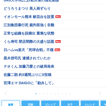
SNS大手5社に詐欺対策の強化要請
どうろうまつり 美人画ずらり
イオンモール熊本 献花台を設置
江別集団暴行死 裁判長強く非難
正常な組織を誤摘出 重篤な状態
くら寿司 閉店間際の大盛り話題
日ハムvs楽天「死球合戦」不穏
黒木啓司氏 逮捕されていたか
テオくん 加藤乃愛との破局発表
佐藤二朗 約3週間ぶりにX投稿
宮澤エマ DAIGOに「勘弁して」
健康
芸能
ゴシップ
女子
トレンド
Y