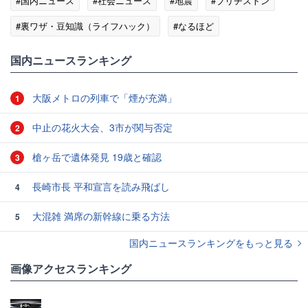
#国内ニュース
#社会ニュース
#地震
#ブリヂストン
#裏ワザ・豆知識（ライフハック）
#なるほど
国内ニュースランキング
大阪メトロの列車で「煙が充満」
1
中止の花火大会、3市が関与否定
2
槍ヶ岳で遺体発見 19歳と確認
3
長崎市長 平和宣言を読み飛ばし
4
大混雑 満席の新幹線に乗る方法
5
国内ニュースランキングをもっと見る
画像アクセスランキング