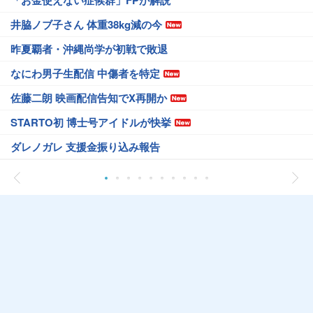
井脇ノブ子さん 体重38kg減の今
昨夏覇者・沖縄尚学が初戦で敗退
なにわ男子生配信 中傷者を特定
佐藤二朗 映画配信告知でX再開か
STARTO初 博士号アイドルが快挙
ダレノガレ 支援金振り込み報告