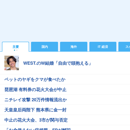
主要
国内
海外
IT 経済
ス
WEST.のW結婚「自由で頭抱える」
ペットのヤギをクマが食べたか
琵琶湖 有料券の花火大会が中止
ニチレイ攻撃 20万件情報流出か
天皇皇后両陛下 熊本県に金一封
中止の花火大会、3市が関与否定
「お金使えない症候群」FPが解説