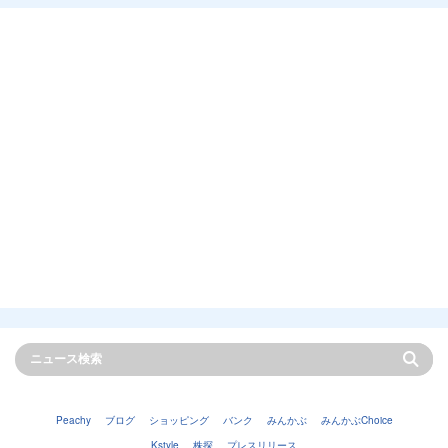
Peachy
ブログ
ショッピング
バンク
みんかぶ
みんかぶChoice
Kstyle
株探
プレスリリース