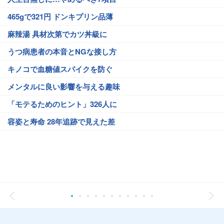
465gで321円 ドンキプリン品薄
麻辣湯 具材次第でカツ丼級に
うつ病患者の本音とNGな接し方
キノコで血糖値スパイクを防ぐ
メンタルに良い影響を与える趣味
「モテるためのヒント」326人に
容姿と寿命 28年追跡で見えた差