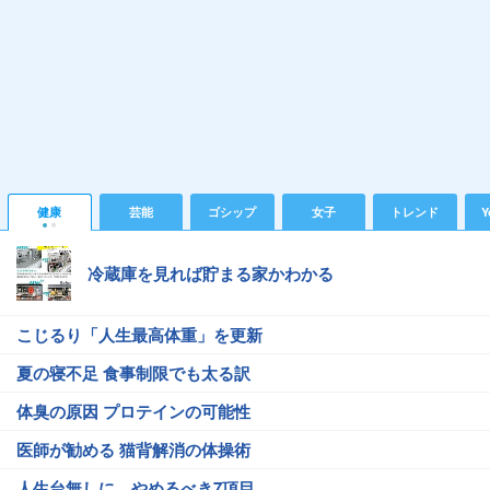
健康
芸能
ゴシップ
女子
トレンド
Y
冷蔵庫を見れば貯まる家かわかる
こじるり「人生最高体重」を更新
夏の寝不足 食事制限でも太る訳
体臭の原因 プロテインの可能性
医師が勧める 猫背解消の体操術
人生台無しに…やめるべき7項目