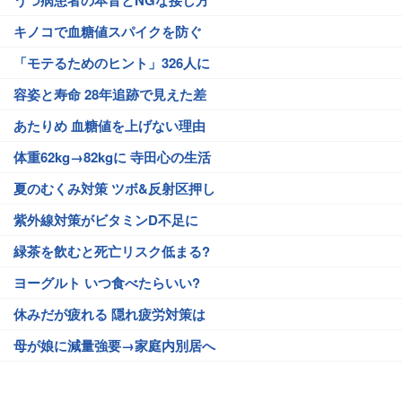
うつ病患者の本音とNGな接し方
キノコで血糖値スパイクを防ぐ
「モテるためのヒント」326人に
容姿と寿命 28年追跡で見えた差
あたりめ 血糖値を上げない理由
体重62kg→82kgに 寺田心の生活
夏のむくみ対策 ツボ&反射区押し
紫外線対策がビタミンD不足に
緑茶を飲むと死亡リスク低まる?
ヨーグルト いつ食べたらいい?
休みだが疲れる 隠れ疲労対策は
母が娘に減量強要→家庭内別居へ