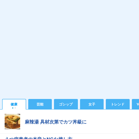
健康
芸能
ゴシップ
女子
トレンド
Y
麻辣湯 具材次第でカツ丼級に