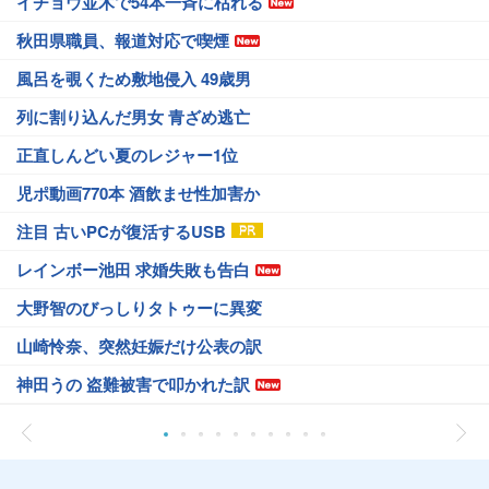
イチョウ並木で54本一斉に枯れる
秋田県職員、報道対応で喫煙
風呂を覗くため敷地侵入 49歳男
列に割り込んだ男女 青ざめ逃亡
正直しんどい夏のレジャー1位
児ポ動画770本 酒飲ませ性加害か
注目 古いPCが復活するUSB
レインボー池田 求婚失敗も告白
大野智のびっしりタトゥーに異変
山崎怜奈、突然妊娠だけ公表の訳
神田うの 盗難被害で叩かれた訳