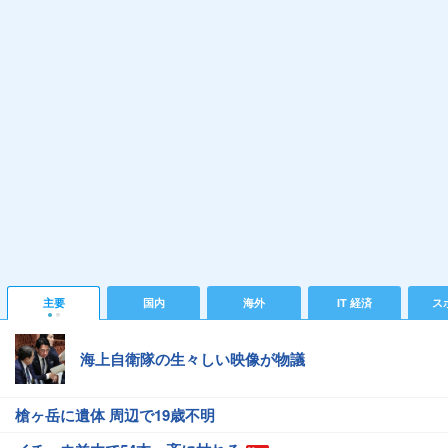
主要
国内
海外
IT 経済
ス
海上自衛隊の生々しい映像が物議
槍ヶ岳に遺体 周辺で19歳不明