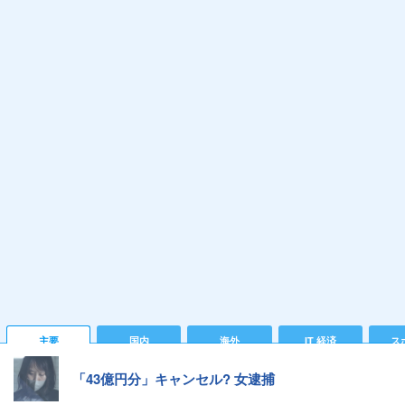
主要
国内
海外
IT 経済
ス
「43億円分」キャンセル? 女逮捕