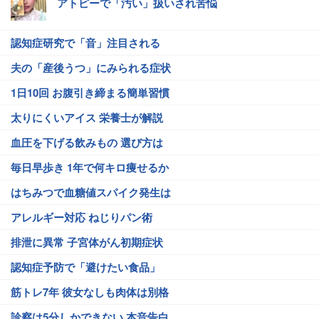
アトピーで「汚い」扱いされ苦悩
認知症研究で「音」注目される
夫の「産後うつ」にみられる症状
1日10回 お腹引き締まる簡単習慣
太りにくいアイス 栄養士が解説
血圧を下げる飲みもの 選び方は
毎日早歩き 1年で何キロ痩せるか
はちみつで血糖値スパイク発生は
アレルギー対応 ねじりパン術
排泄に異常 子宮体がん初期症状
認知症予防で「避けたい食品」
筋トレ7年 彼女なしも肉体は別格
診察は5分しかできない 本音告白