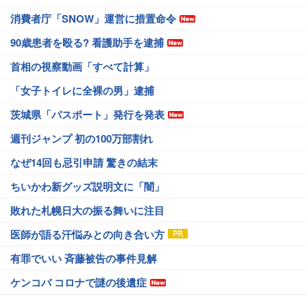
消費者庁「SNOW」運営に措置命令
90歳患者を殴る? 看護助手を逮捕
首相の視察動画「すべて計算」
「女子トイレに全裸の男」逮捕
茨城県「パスポート」発行を発表
週刊ジャンプ 初の100万部割れ
なぜ14回も忌引申請 驚きの結末
ちいかわ新グッズ説明文に「闇」
敗れた札幌日大の振る舞いに注目
医師が語る汗悩みとの向き合い方
有罪でいい 斉藤被告の事件見解
ケンコバ コロナで謎の後遺症