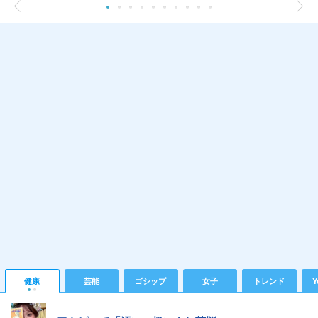
健康
芸能
ゴシップ
女子
トレンド
Y