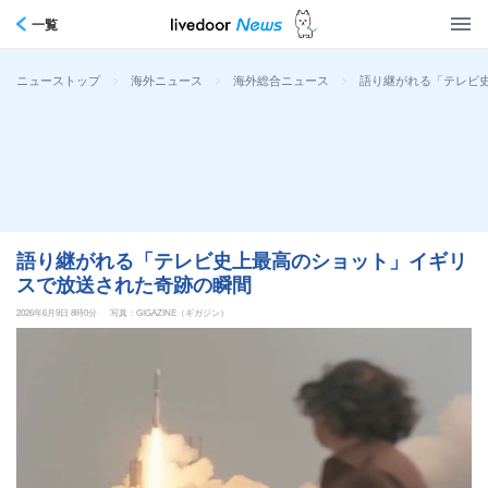
一覧
>
>
>
語り継がれる「テレビ
ニューストップ
海外ニュース
海外総合ニュース
語り継がれる「テレビ史上最高のショット」イギリ
スで放送された奇跡の瞬間
2026年6月9日 8時0分
写真：GIGAZINE（ギガジン）