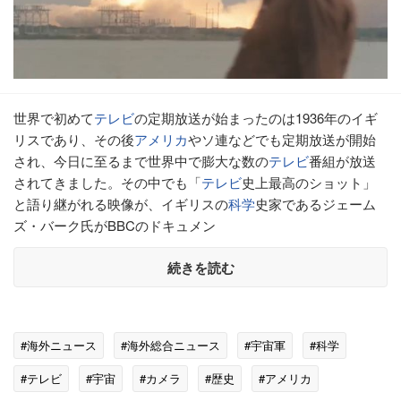
世界で初めて
テレビ
の定期放送が始まったのは1936年のイギ
リスであり、その後
アメリカ
やソ連などでも定期放送が開始
され、今日に至るまで世界中で膨大な数の
テレビ
番組が放送
されてきました。その中でも「
テレビ
史上最高のショット」
と語り継がれる映像が、イギリスの
科学
史家であるジェーム
ズ・バーク氏がBBCのドキュメン
続きを読む
#海外ニュース
#海外総合ニュース
#宇宙軍
#科学
#テレビ
#宇宙
#カメラ
#歴史
#アメリカ