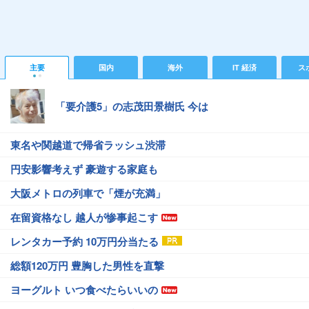
主要
国内
海外
IT 経済
ス
「要介護5」の志茂田景樹氏 今は
東名や関越道で帰省ラッシュ渋滞
円安影響考えず 豪遊する家庭も
大阪メトロの列車で「煙が充満」
在留資格なし 越人が惨事起こす
レンタカー予約 10万円分当たる
総額120万円 豊胸した男性を直撃
ヨーグルト いつ食べたらいいの