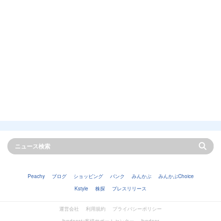
Peachy
ブログ
ショッピング
バンク
みんかぶ
みんかぶChoice
Kstyle
株探
プレスリリース
運営会社
利用規約
プライバシーポリシー