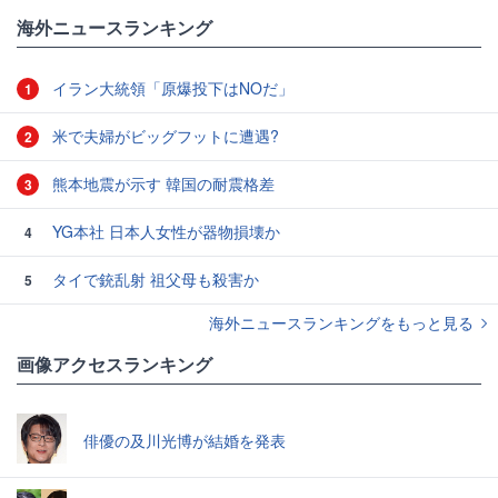
#ロケット
海外ニュースランキング
イラン大統領「原爆投下はNOだ」
1
米で夫婦がビッグフットに遭遇?
2
熊本地震が示す 韓国の耐震格差
3
YG本社 日本人女性が器物損壊か
4
タイで銃乱射 祖父母も殺害か
5
海外ニュースランキングをもっと見る
画像アクセスランキング
俳優の及川光博が結婚を発表