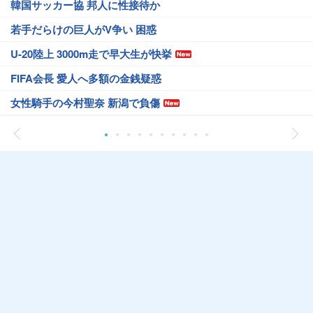
韓国サッカー協 邦人に性接待か
若手だらけの巨人がV争い 困惑
U-20陸上 3000m走で早大生が快挙
FIFA会長 愛人へ多額の金銭疑惑
女性騎手の今村聖奈 新潟で負傷