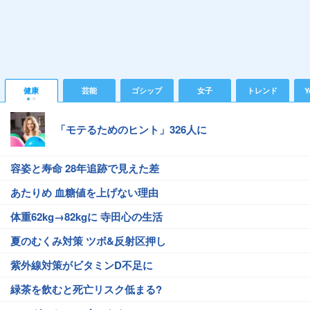
健康
芸能
ゴシップ
女子
トレンド
Y
「モテるためのヒント」326人に
容姿と寿命 28年追跡で見えた差
あたりめ 血糖値を上げない理由
体重62kg→82kgに 寺田心の生活
夏のむくみ対策 ツボ&反射区押し
紫外線対策がビタミンD不足に
緑茶を飲むと死亡リスク低まる?