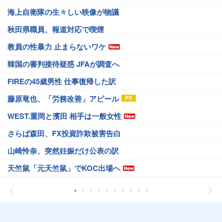
海上自衛隊の生々しい映像が物議
秋田県職員、報道対応で喫煙
教員の性暴力 止まらないワケ
韓国の審判接待疑惑 JFAが調査へ
FIREの45歳男性 仕事復帰した訳
藤原竜也、「労務改善」アピール
WEST.重岡と濱田 相手は一般女性
さらば森田、FX投資詐欺被害告白
山崎怜奈、突然妊娠だけ公表の訳
天竺鼠「元天竺鼠」でKOC出場へ