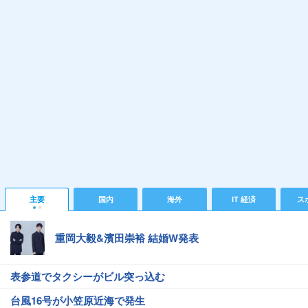
主要
国内
海外
IT 経済
ス
重岡大毅&濱田崇裕 結婚W発表
表参道でタクシーがビル突っ込む
台風16号が小笠原近海で発生