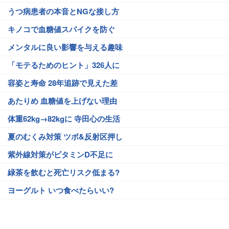
うつ病患者の本音とNGな接し方
キノコで血糖値スパイクを防ぐ
メンタルに良い影響を与える趣味
「モテるためのヒント」326人に
容姿と寿命 28年追跡で見えた差
あたりめ 血糖値を上げない理由
体重62kg→82kgに 寺田心の生活
夏のむくみ対策 ツボ&反射区押し
紫外線対策がビタミンD不足に
緑茶を飲むと死亡リスク低まる?
ヨーグルト いつ食べたらいい?