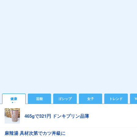
健康
芸能
ゴシップ
女子
トレンド
Y
465gで321円 ドンキプリン品薄
麻辣湯 具材次第でカツ丼級に