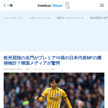
一覧
>
>
>
欧州屈指の名門
ニューストップ
スポーツニュース
海外サッカーニュース
欧州屈指の名門がプレミア10発の日本代表MFの獲
得検討？韓国メディアが驚愕
2025年5月24日 5時5分
写真：サッカーダイジェストWeb