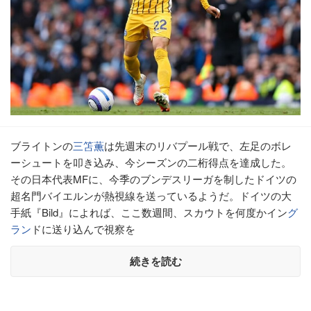
ブライトンの
三笘薫
は先週末のリバプール戦で、左足のボレ
ーシュートを叩き込み、今シーズンの二桁得点を達成した。
その日本代表MFに、今季のブンデスリーガを制したドイツの
超名門バイエルンが熱視線を送っているようだ。ドイツの大
手紙『Bild』によれば、ここ数週間、スカウトを何度かイン
グ
ラン
ドに送り込んで視察を
続きを読む