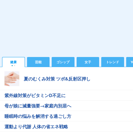
健康
芸能
ゴシップ
女子
トレンド
Y
夏のむくみ対策 ツボ&反射区押し
紫外線対策がビタミンD不足に
母が娘に減量強要→家庭内別居へ
睡眠時の悩みを解消する過ごし方
運動より代謝 人体の省エネ戦略