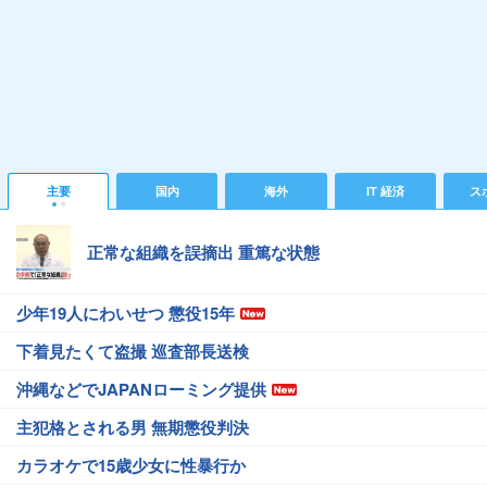
主要
国内
海外
IT 経済
ス
正常な組織を誤摘出 重篤な状態
少年19人にわいせつ 懲役15年
下着見たくて盗撮 巡査部長送検
沖縄などでJAPANローミング提供
主犯格とされる男 無期懲役判決
カラオケで15歳少女に性暴行か