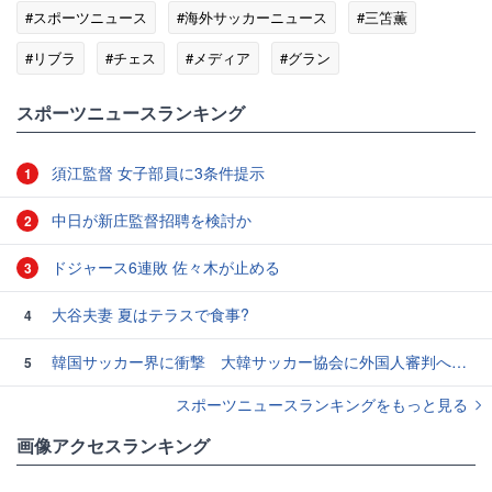
#スポーツニュース
#海外サッカーニュース
#三笘薫
#リブラ
#チェス
#メディア
#グラン
#マンチェスター・シティ
スポーツニュースランキング
須江監督 女子部員に3条件提示
1
中日が新庄監督招聘を検討か
2
ドジャース6連敗 佐々木が止める
3
大谷夫妻 夏はテラスで食事?
4
韓国サッカー界に衝撃 大韓サッカー協会に外国人審判への“性的接待”疑惑 韓国メディアが報道
5
スポーツニュースランキングをもっと見る
画像アクセスランキング