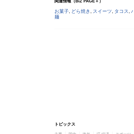
関連情報（BiZ PAGE＋）
お菓子
,
どら焼き
,
スイーツ
,
タコス
,
麺
トピックス