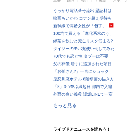
主要
国内
海外
IT 経済
スポーツ
うっかり電話番号流出 慰謝料は
映画ちいかわ コナン超え期待も
新幹線で高齢女性が「包丁」
100均で買える「進化系氷のう」
緑茶を飲むと死亡リスク低まる?
ダイソーのモバ充使い倒してみた
70代でも恋と性 タブーは不要
父の葬儀 勝手に追加された項目
「お孫さん?」一言にショック
鬼怒川廃ホテル 8階壁画の描き方
「8」3つ並ぶ縁起日 都内で入籍
外面の良い義母 誤爆LINEで一変
もっと見る
ライブドアニュースを読もう！