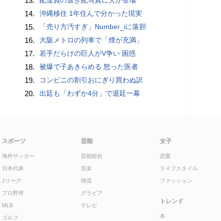
13.
14.
沖縄移住 1年住んで分かった現実
15.
「売り方汚すぎ」Number_iに落胆
16.
大阪メトロの列車で「煙が充満」
17.
若手だらけの巨人がV争い 困惑
18.
被爆で子あきらめる 怒った医者
19.
コンビニの割引おにぎり買わぬ訳
20.
出廷も「わずか4分」で退廷一幕
スポーツ
芸能
女子
海外サッカー
芸能総合
恋愛
日本代表
音楽
ライフスタイル
Jリーグ
韓流
ファッション
プロ野球
グラビア
トレンド
MLB
テレビ
本
ゴルフ