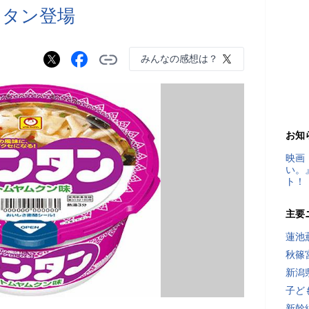
ンタン登場
みんなの感想は？
お知
映画
い。
ト！
主要
蓮池
秋篠
新潟
子ど
新幹