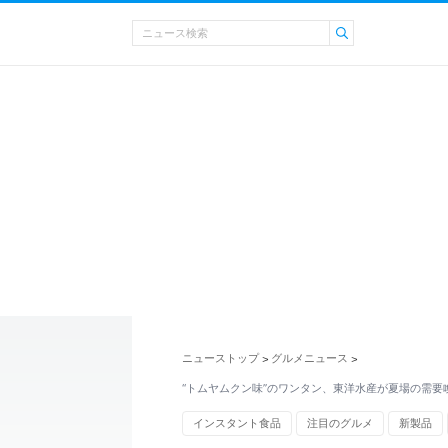
ニューストップ
グルメニュース
>
>
“トムヤムクン味”のワンタン、東洋水産が夏場の需要
インスタント食品
注目のグルメ
新製品