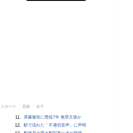
スポーツ
芸能
女子
11.
斉藤被告に懲役7年 無罪主張か
12.
駅で流れた「不適切音声」に声明
配達員の置き配写真に犬が登場