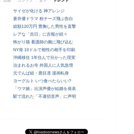
芸能
ゴシップ
女子
トレンド
サイゼが化ける 神アレンジ
蒼井優ドラマ 粉チーズ飛ぶ告白
総額120万円 豊胸した男性を直撃
レアな「吉日」に吉報が続々
怖がり猫 看護師の腕に飛び込む
NY発 10ドルで相性の相手を印刷
沖縄移住 1年住んで分かった現実
泊まれるお寺 外国人に人気急増
元でんぱ組・鹿目凛 漫画転身
ヨーグルト いつ食べたらいい?
「ウマ娘」出演声優が結婚を発表
駅で流れた「不適切音声」に声明