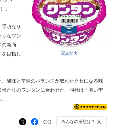
別）。
、手頃なサ
たりなワン
ズの新商
写真拡大
起を目指し
た、酸味と辛味のバランスが取れたクセになる味
口当たりのワンタンに合わせた。同社は「暑い季
る。
みんなの感想は？