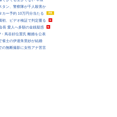
スタン、警察隊が千人殺害か
タカー予約 10万円分当たる
園初、ビデオ検証で判定覆る
FA会長 愛人へ多額の金銭疑惑
P・蔦谷好位置氏 離婚を公表
で雀士の伊達朱里紗が結婚
での無断撮影に女性アナ苦言