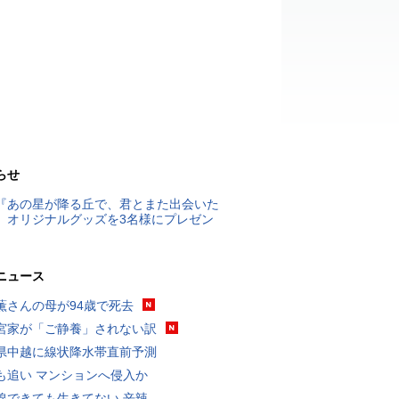
らせ
『あの星が降る丘で、君とまた出会いた
』オリジナルグッズを3名様にプレゼン
ニュース
薫さんの母が94歳で死去
宮家が「ご静養」されない訳
県中越に線状降水帯直前予測
も追い マンションへ侵入か
線できても生きてない 辛辣