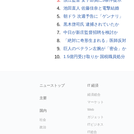
3.
4.
池田直人 佐藤佳奈と電撃結婚
5.
朝ドラ 次週予告に「ゲンナリ」
6.
黒木啓司氏 逮捕されていたか
7.
中日が新庄監督招聘を検討か
8.
「絶対に奇形生まれる」医師反対
9.
巨人のベテラン左腕が「密会」か
10.
1.5億円受け取りか 国税職員処分
ニューストップ
IT 経済
経済総合
主要
マーケット
Web
国内
ガジェット
社会
ITビジネス
政治
IT総合