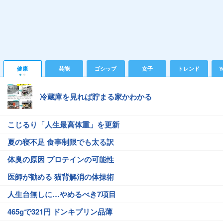
健康
芸能
ゴシップ
女子
トレンド
Y
冷蔵庫を見れば貯まる家かわかる
こじるり「人生最高体重」を更新
夏の寝不足 食事制限でも太る訳
体臭の原因 プロテインの可能性
医師が勧める 猫背解消の体操術
人生台無しに…やめるべき7項目
465gで321円 ドンキプリン品薄