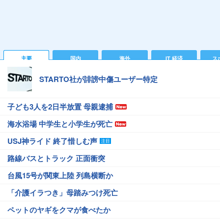
主要
国内
海外
IT 経済
ス
STARTO社が誹謗中傷ユーザー特定
子ども3人を2日半放置 母親逮捕
海水浴場 中学生と小学生が死亡
USJ神ライド 終了惜しむ声
路線バスとトラック 正面衝突
台風15号が関東上陸 列島横断か
「介護イラつき」母踏みつけ死亡
ペットのヤギをクマが食べたか