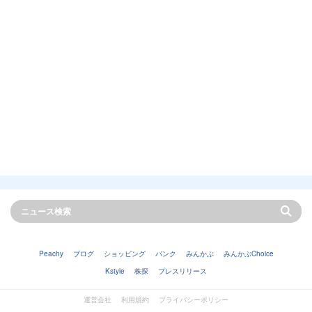
Peachy
ブログ
ショッピング
バンク
みんかぶ
みんかぶChoice
Kstyle
株探
プレスリリース
運営会社
利用規約
プライバシーポリシー