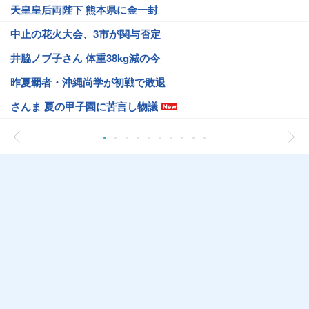
天皇皇后両陛下 熊本県に金一封
中止の花火大会、3市が関与否定
井脇ノブ子さん 体重38kg減の今
昨夏覇者・沖縄尚学が初戦で敗退
さんま 夏の甲子園に苦言し物議