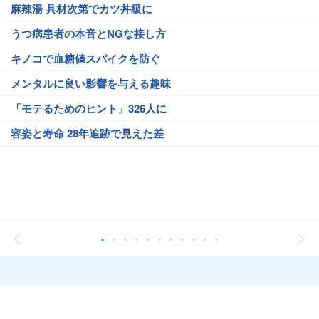
麻辣湯 具材次第でカツ丼級に
うつ病患者の本音とNGな接し方
キノコで血糖値スパイクを防ぐ
メンタルに良い影響を与える趣味
「モテるためのヒント」326人に
容姿と寿命 28年追跡で見えた差