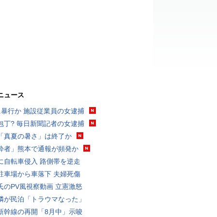
ニュース
に暴行か 施設従業員の女逮捕
包丁? 毎日新聞記者の女逮捕
「真夏の暑さ」は終了か
酔者」熊本で通報が頻発か
に自転車侵入 路側帯を逆走
駐車場から車落下 夫婦死傷
氏のPV風視察動画 立憲激怒
隣が民泊「トラウマなった」
新幹線の再開「8月中」示唆