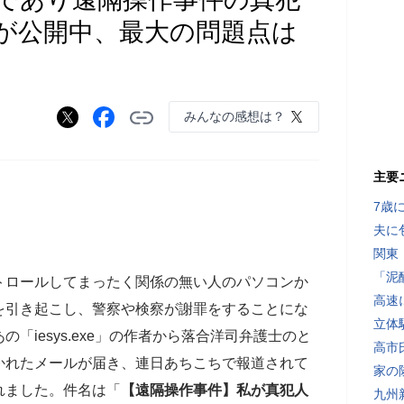
が公開中、最大の問題点は
みんなの感想は？
）
主要
7歳
夫に
関東
「泥
トロールしてまったく関係の無い人のパソコンか
高速
を引き起こし、警察や検察が謝罪をすることにな
立体
「iesys.exe」の作者から落合洋司弁護士のと
高市
かれたメールが届き、連日あちこちで報道されて
家の
れました。件名は「
【遠隔操作事件】私が真犯人
九州