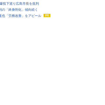
原爆投下巡り広島市長を批判
刑の「終身刑化」傾向続く
竜也「労務改善」をアピール