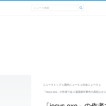
ニューストップ
国内ニュース
社会ニュース
>
>
>
「iesys.exe」の作者であり遠隔操作事件の真犯人
「iesys.exe」