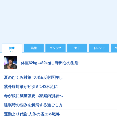
健康
芸能
ゴシップ
女子
トレンド
Y
体重62kg→82kgに 寺田心の生活
夏のむくみ対策 ツボ&反射区押し
紫外線対策がビタミンD不足に
母が娘に減量強要→家庭内別居へ
睡眠時の悩みを解消する過ごし方
運動より代謝 人体の省エネ戦略