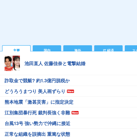
主要
国内
海外
IT 経済
ス
池田直人 佐藤佳奈と電撃結婚
詐取金で競艇? 約1.3億円脱税か
どうろうまつり 美人画ずらり
熊本地震「激甚災害」に指定決定
江別集団暴行死 裁判長強く非難
台風13号 強い勢力で沖縄に接近
正常な組織を誤摘出 重篤な状態