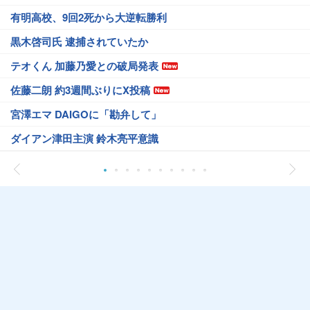
有明高校、9回2死から大逆転勝利
黒木啓司氏 逮捕されていたか
テオくん 加藤乃愛との破局発表
佐藤二朗 約3週間ぶりにX投稿
宮澤エマ DAIGOに「勘弁して」
ダイアン津田主演 鈴木亮平意識