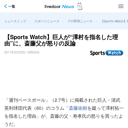
一覧
>
>
>
【Sports Wa
ニューストップ
スポーツニュース
プロ野球ニュース
【Sports Watch】巨人が“澤村を指名した理
由”に、斎藤父が怒りの反論
2011年2月23日 12時20分
「週刊ベースボール」（2.7号）に掲載された巨人・清武
英利球団代表（60）のコラム「
斎藤佑樹
を蹴って澤村拓一
を指名した理由」が、斎藤の父・寿孝氏の怒りを買ったよ
うだ。