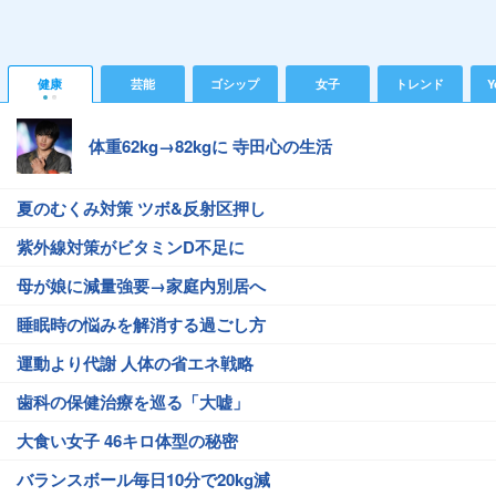
健康
芸能
ゴシップ
女子
トレンド
Y
体重62kg→82kgに 寺田心の生活
夏のむくみ対策 ツボ&反射区押し
紫外線対策がビタミンD不足に
母が娘に減量強要→家庭内別居へ
睡眠時の悩みを解消する過ごし方
運動より代謝 人体の省エネ戦略
歯科の保健治療を巡る「大嘘」
大食い女子 46キロ体型の秘密
バランスボール毎日10分で20kg減