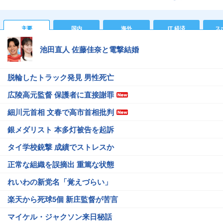
主要
国内
海外
IT 経済
ス
池田直人 佐藤佳奈と電撃結婚
脱輪したトラック発見 男性死亡
広陵高元監督 保護者に直接謝罪
細川元首相 文春で高市首相批判
銀メダリスト 本多灯被告を起訴
タイ学校銃撃 成績でストレスか
正常な組織を誤摘出 重篤な状態
れいわの新党名「覚えづらい」
楽天から死球5個 新庄監督が苦言
マイケル・ジャクソン来日秘話