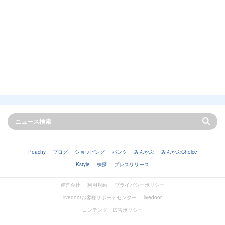
Peachy
ブログ
ショッピング
バンク
みんかぶ
みんかぶChoice
Kstyle
株探
プレスリリース
運営会社
利用規約
プライバシーポリシー
livedoorお客様サポートセンター
livedoor
コンテンツ・広告ポリシー