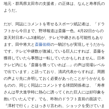
地元・群馬県太田市の支援者」の正体は、なんと寿孝氏の
ようだ。
だが、同誌にコメントを寄せるスポーツ紙記者は、「ドラ
フトから今日まで、野球報道は斎藤一色。4月22日からの
楽天対日本ハム3連戦が、テレビ中継される可能性もあり
ます。田中将大と
斎藤佑樹
の一騎討ちが実現しそうだから
です。テレビ中継数が激減している巨人にすれば、斎藤を
獲得していたら事態は一転していたかもしれません。日本
テレビ内にも『斎藤を獲っていれば…』の声は現場レベル
で出ています」と語っており、清武代表からすれば、周囲
の声より先に弁明しておく必要があったことがうかがえる
ものの、同じく同誌にコメントする球団関係者は、「寿孝
さんは早大進学時に熱心に誘ってくれた巨人には好印象を
抱いていたんです。でも、昨秋のドラフト直前の面談で、
『澤村で行く』とはっきり言われ、ショックを受けていま