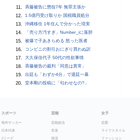
11.
斉藤被告に懲役7年 無罪主張か
12.
1.5億円受け取りか 国税職員処分
13.
沖縄移住 1年住んで分かった現実
14.
「売り方汚すぎ」Number_iに落胆
15.
被爆で子あきらめる 怒った医者
16.
コンビニの割引おにぎり買わぬ訳
17.
大久保佳代子 50代の性欲事情
18.
斉藤被告の裁判「同意は異常」
19.
出廷も「わずか4分」で退廷一幕
20.
堂本剛の投稿に「匂わせなの?」
スポーツ
芸能
女子
海外サッカー
芸能総合
恋愛
日本代表
音楽
ライフスタイル
Jリーグ
韓流
ファッション