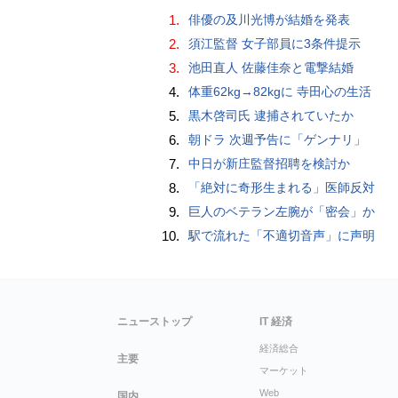
1.
俳優の及川光博が結婚を発表
2.
須江監督 女子部員に3条件提示
3.
池田直人 佐藤佳奈と電撃結婚
4.
体重62kg→82kgに 寺田心の生活
5.
黒木啓司氏 逮捕されていたか
6.
朝ドラ 次週予告に「ゲンナリ」
7.
中日が新庄監督招聘を検討か
8.
「絶対に奇形生まれる」医師反対
9.
巨人のベテラン左腕が「密会」か
10.
駅で流れた「不適切音声」に声明
ニューストップ
IT 経済
経済総合
主要
マーケット
Web
国内