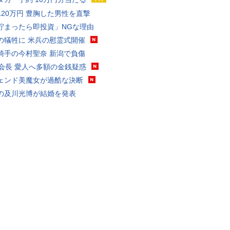
120万円 豊胸した男性を直撃
貯まったら即投資」NGな理由
の犠牲に 米兵の慰霊式開催
騎手の今村聖奈 新潟で負傷
FA会長 愛人へ多額の金銭疑惑
ェンド美魔女が過酷な決断
の及川光博が結婚を発表