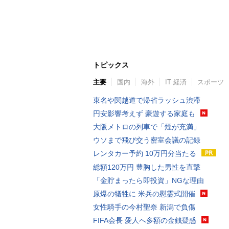
トピックス
主要
国内
海外
IT 経済
スポーツ
東名や関越道で帰省ラッシュ渋滞
円安影響考えず 豪遊する家庭も
大阪メトロの列車で「煙が充満」
ウソまで飛び交う密室会議の記録
レンタカー予約 10万円分当たる
総額120万円 豊胸した男性を直撃
「金貯まったら即投資」NGな理由
原爆の犠牲に 米兵の慰霊式開催
女性騎手の今村聖奈 新潟で負傷
FIFA会長 愛人へ多額の金銭疑惑