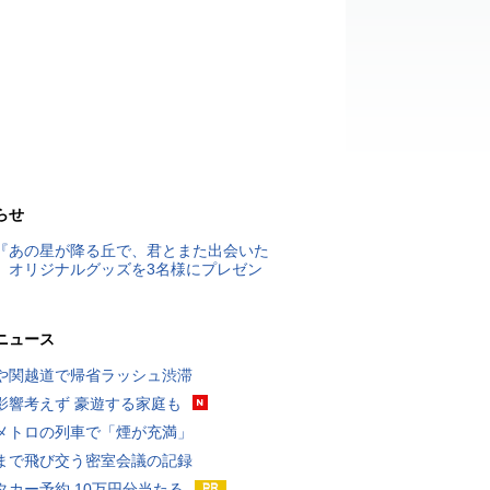
らせ
『あの星が降る丘で、君とまた出会いた
』オリジナルグッズを3名様にプレゼン
ニュース
や関越道で帰省ラッシュ渋滞
影響考えず 豪遊する家庭も
メトロの列車で「煙が充満」
まで飛び交う密室会議の記録
タカー予約 10万円分当たる