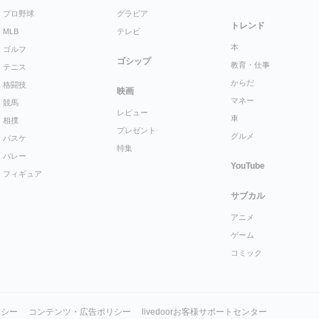
プロ野球
グラビア
トレンド
MLB
テレビ
本
ゴルフ
ゴシップ
教育・仕事
テニス
からだ
格闘技
映画
マネー
競馬
レビュー
車
相撲
プレゼント
グルメ
バスケ
特集
バレー
YouTube
フィギュア
サブカル
アニメ
ゲーム
コミック
リシー
コンテンツ・広告ポリシー
livedoorお客様サポートセンター