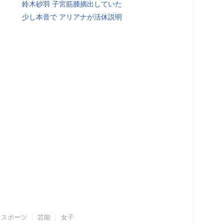
鈴木砂羽 子宮筋腫摘出していた
少し本音で アリアナが活休説明
スポーツ
芸能
女子