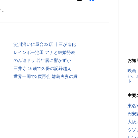
た。
淀川沿いに屋台22店 十三が進化
レインボー池田 アナと結婚発表
のん連ドラ 若年層に響かずか
お知
三井寺 16歳で久保の記録超え
映画
い。
世界一周で3度再会 離島夫妻の縁
ト！
主要
東名
円安
大阪
ウソ
レン