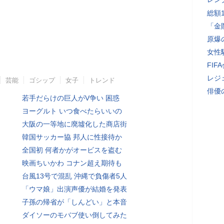
総額
「金
原爆
女性
FI
レジ
芸能
ゴシップ
女子
トレンド
俳優
若手だらけの巨人がV争い 困惑
ヨーグルト いつ食べたらいいの
大阪の一等地に廃墟化した商店街
韓国サッカー協 邦人に性接待か
全国初 何者かがオービスを盗む
映画ちいかわ コナン超え期待も
台風13号で混乱 沖縄で負傷者5人
「ウマ娘」出演声優が結婚を発表
子孫の帰省が「しんどい」と本音
ダイソーのモバブ使い倒してみた