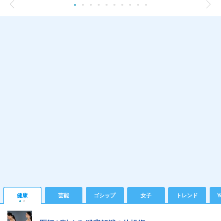
健康
芸能
ゴシップ
女子
トレンド
Y