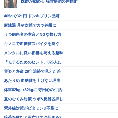
医師が勧める 猫背解消の体操術
465gで321円 ドンキプリン品薄
麻辣湯 具材次第でカツ丼級に
うつ病患者の本音とNGな接し方
キノコで血糖値スパイクを防ぐ
メンタルに良い影響を与える趣味
「モテるためのヒント」326人に
容姿と寿命 28年追跡で見えた差
あたりめ 血糖値を上げない理由
体重62kg→82kgに 寺田心の生活
夏のむくみ対策 ツボ&反射区押し
紫外線対策がビタミンD不足に
緑茶を飲むと死亡リスク低まる?