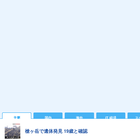
主要
国内
海外
IT 経済
ス
槍ヶ岳で遺体発見 19歳と確認