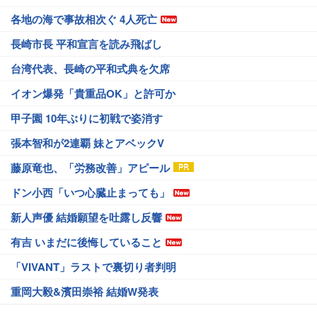
各地の海で事故相次ぐ 4人死亡
長崎市長 平和宣言を読み飛ばし
台湾代表、長崎の平和式典を欠席
イオン爆発「貴重品OK」と許可か
甲子園 10年ぶりに初戦で姿消す
張本智和が2連覇 妹とアベックV
藤原竜也、「労務改善」アピール
ドン小西「いつ心臓止まっても」
新人声優 結婚願望を吐露し反響
有吉 いまだに後悔していること
「VIVANT」ラストで裏切り者判明
重岡大毅&濱田崇裕 結婚W発表