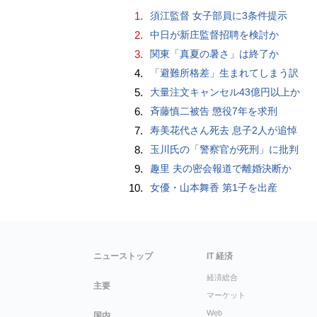
1.
須江監督 女子部員に3条件提示
2.
中日が新庄監督招聘を検討か
3.
関東「真夏の暑さ」は終了か
4.
「避難所格差」生まれてしまう訳
5.
大量注文キャンセル43億円以上か
6.
斉藤慎二被告 懲役7年を求刑
7.
寿美花代さん死去 息子2人が追悼
8.
玉川氏の「警察官が死刑」に批判
9.
趣里 夫の密会報道で離婚決断か
10.
女優・山本舞香 第1子を出産
ニューストップ
IT 経済
経済総合
主要
マーケット
Web
国内