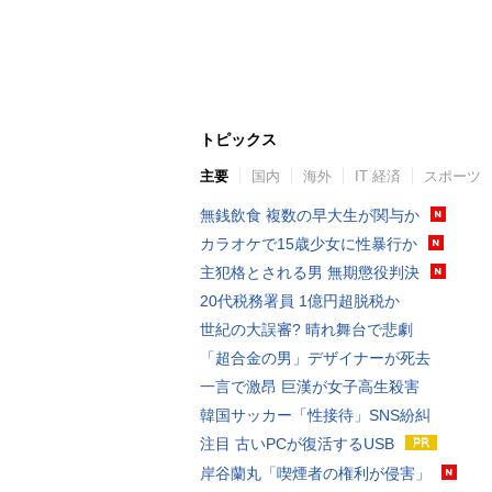
トピックス
主要
国内
海外
IT 経済
スポーツ
無銭飲食 複数の早大生が関与か
カラオケで15歳少女に性暴行か
主犯格とされる男 無期懲役判決
20代税務署員 1億円超脱税か
世紀の大誤審? 晴れ舞台で悲劇
「超合金の男」デザイナーが死去
一言で激昂 巨漢が女子高生殺害
韓国サッカー「性接待」SNS紛糾
注目 古いPCが復活するUSB
岸谷蘭丸「喫煙者の権利が侵害」