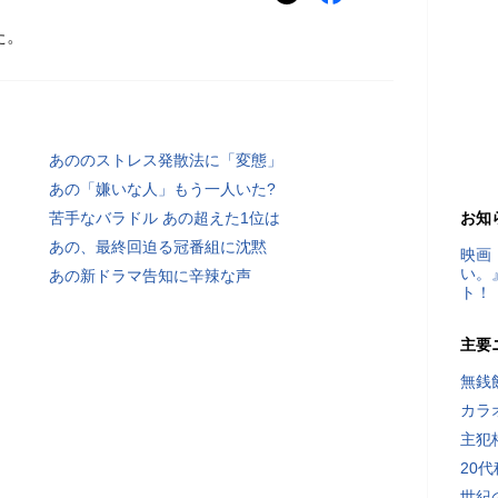
た。
あののストレス発散法に「変態」
あの「嫌いな人」もう一人いた?
苦手なバラドル あの超えた1位は
お知
あの、最終回迫る冠番組に沈黙
映画
い。
あの新ドラマ告知に辛辣な声
ト！
主要
無銭
カラ
主犯
20
世紀