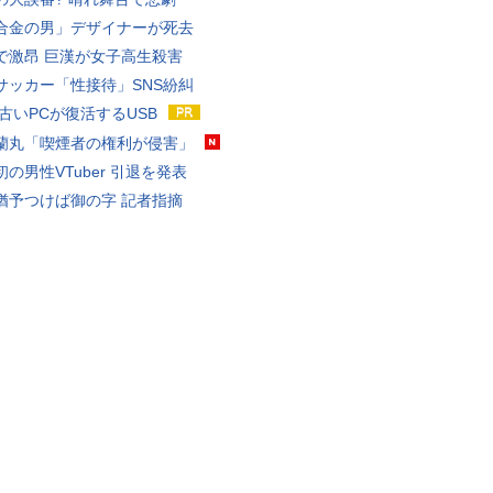
合金の男」デザイナーが死去
で激昂 巨漢が女子高生殺害
サッカー「性接待」SNS紛糾
 古いPCが復活するUSB
蘭丸「喫煙者の権利が侵害」
の男性VTuber 引退を発表
猶予つけば御の字 記者指摘