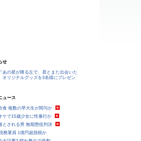
らせ
『あの星が降る丘で、君とまた出会いた
』オリジナルグッズを3名様にプレゼン
ニュース
飲食 複数の早大生が関与か
オケで15歳少女に性暴行か
格とされる男 無期懲役判決
代税務署員 1億円超脱税か
の大誤審? 晴れ舞台で悲劇