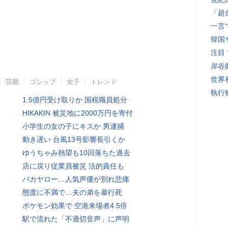
「超
一言
韓国
注目
岸谷
世界初
芸能
ゴシップ
女子
トレンド
執行
1.5億円受け取りか 国税職員処分
HIKAKIN 被災地に2000万円を寄付
小学生の女の子にキスか 男逮捕
動き遅い 台風13号影響長引くか
ゆうちゃみ熱望も10回落ちた過去
店に戻り従業員被災 法的責任も
バカヤロー…人気声優が別れ悲痛
態度に不満で…夫の弟を暴行死
ポケモン効果で 空港来場者4.5倍
駅で流れた「不適切音声」に声明