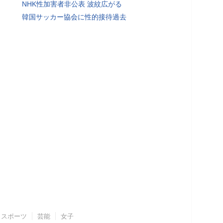
NHK性加害者非公表 波紋広がる
韓国サッカー協会に性的接待過去
スポーツ
芸能
女子