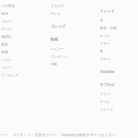
プロ野球
グラビア
トレンド
MLB
テレビ
本
ゴルフ
ゴシップ
教育・仕事
テニス
からだ
格闘技
映画
マネー
競馬
レビュー
車
相撲
プレゼント
グルメ
バスケ
特集
バレー
YouTube
フィギュア
サブカル
アニメ
ゲーム
コミック
リシー
コンテンツ・広告ポリシー
livedoorお客様サポートセンター