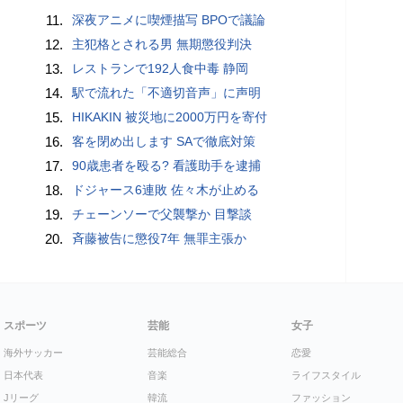
11.
深夜アニメに喫煙描写 BPOで議論
12.
主犯格とされる男 無期懲役判決
13.
レストランで192人食中毒 静岡
14.
駅で流れた「不適切音声」に声明
15.
HIKAKIN 被災地に2000万円を寄付
16.
客を閉め出します SAで徹底対策
17.
90歳患者を殴る? 看護助手を逮捕
18.
ドジャース6連敗 佐々木が止める
19.
チェーンソーで父襲撃か 目撃談
20.
斉藤被告に懲役7年 無罪主張か
スポーツ
芸能
女子
海外サッカー
芸能総合
恋愛
日本代表
音楽
ライフスタイル
Jリーグ
韓流
ファッション