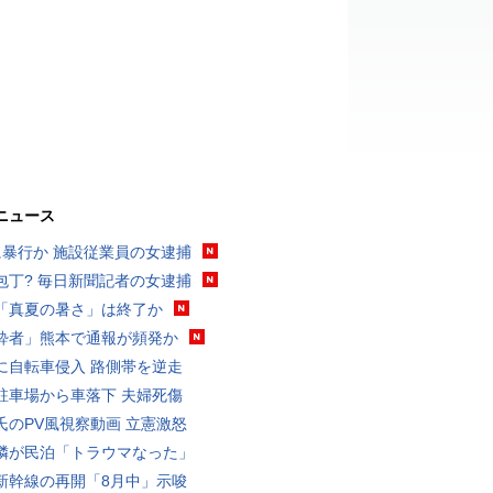
ニュース
に暴行か 施設従業員の女逮捕
包丁? 毎日新聞記者の女逮捕
「真夏の暑さ」は終了か
酔者」熊本で通報が頻発か
に自転車侵入 路側帯を逆走
駐車場から車落下 夫婦死傷
氏のPV風視察動画 立憲激怒
隣が民泊「トラウマなった」
新幹線の再開「8月中」示唆