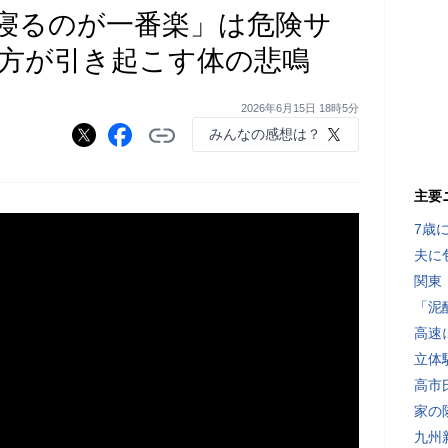
寝るのが一番楽」は危険サ
方が引き起こす体の悲鳴
2026年6月15日 18時5分
みんなの感想は？
主要
7歳
夫に
関東
「泥
高速
立体
高市
家の
九州