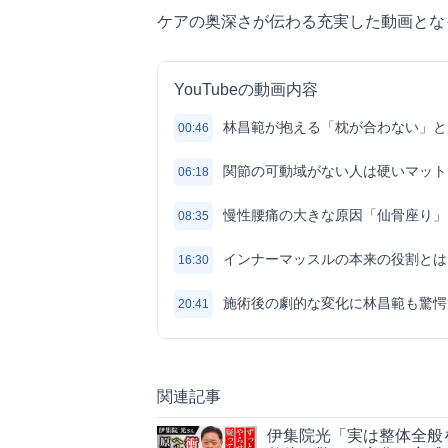
ケアの奥深さが伝わる充実した動画とな
YouTubeの動画内容
林昌範が抱える「枕が合わない」と
00:46
関節の可動域がない人は硬いマット
06:18
慢性腰痛の大きな原因「仙骨座り」
08:35
インナーマッスルの本来の役割とは
16:30
施術後の劇的な変化に林昌範も驚愕
20:41
関連記事
伊集院光「実は整体全般