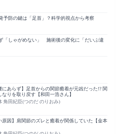
発予防の鍵は「足首」？科学的視点から考察
ず「しゃがめない」 施術後の変化に「だいぶ違
にあらず】足首からの関節癒着が元凶だった!? 関
しなりを取り戻す【和田一浩さん】
 角田紀臣(つのだ のりおみ)
い原因】肩関節のズレと癒着が関係していた【金本
 角田紀臣(つのだ のりおみ)