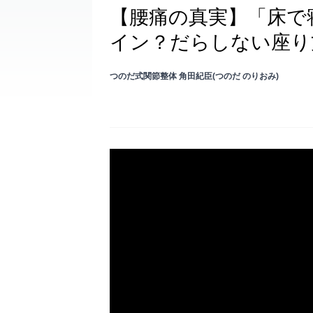
【腰痛の真実】「床で
イン？だらしない座り
つのだ式関節整体 角田紀臣(つのだ のりおみ)