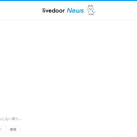
らしない座り…
ド
腰痛