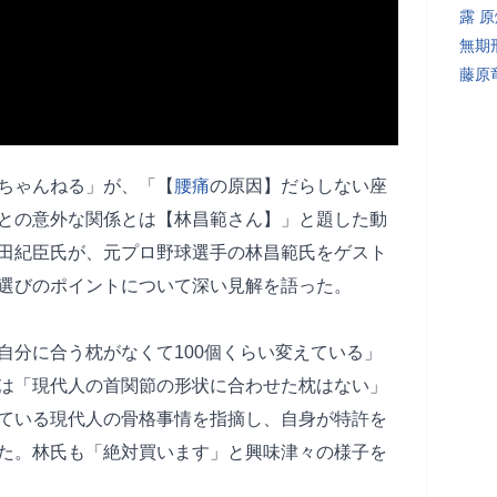
露 
無期
藤原
ちゃんねる」が、「【
腰痛
の原因】だらしない座
との意外な関係とは【林昌範さん】」と題した動
田紀臣氏が、元プロ野球選手の林昌範氏をゲスト
選びのポイントについて深い見解を語った。
自分に合う枕がなくて100個くらい変えている」
は「現代人の首関節の形状に合わせた枕はない」
ている現代人の骨格事情を指摘し、自身が特許を
た。林氏も「絶対買います」と興味津々の様子を