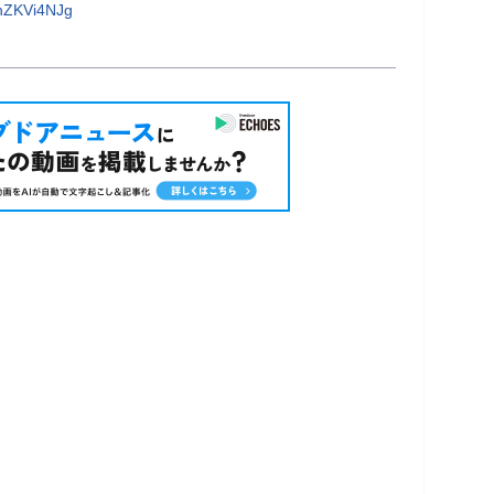
nZKVi4NJg