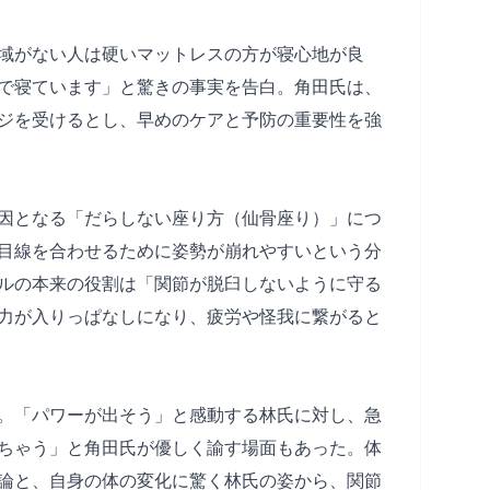
域がない人は硬いマットレスの方が寝心地が良
で寝ています」と驚きの事実を告白。角田氏は、
ジを受けるとし、早めのケアと予防の重要性を強
因となる「だらしない座り方（仙骨座り）」につ
目線を合わせるために姿勢が崩れやすいという分
ルの本来の役割は「関節が脱臼しないように守る
力が入りっぱなしになり、疲労や怪我に繋がると
。「パワーが出そう」と感動する林氏に対し、急
ちゃう」と角田氏が優しく諭す場面もあった。体
論と、自身の体の変化に驚く林氏の姿から、関節