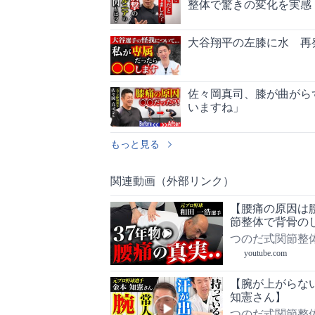
整体で驚きの変化を実感
大谷翔平の左膝に水 再
佐々岡真司、膝が曲がら
いますね」
もっと見る
関連動画（外部リンク）
【腰痛の原因は腰
節整体で背骨の
つのだ式関節整体
youtube.com
【腕が上がらな
知憲さん】
つのだ式関節整体