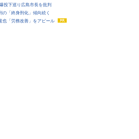
原爆投下巡り広島市長を批判
刑の「終身刑化」傾向続く
竜也「労務改善」をアピール