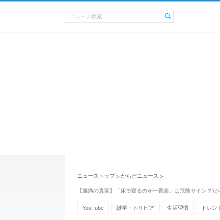
ニューストップ
からだニュース
>
>
【腰痛の真実】「床で寝るのが一番楽」は危険サイン？だ
YouTube
雑学・トリビア
生活習慣
トレン