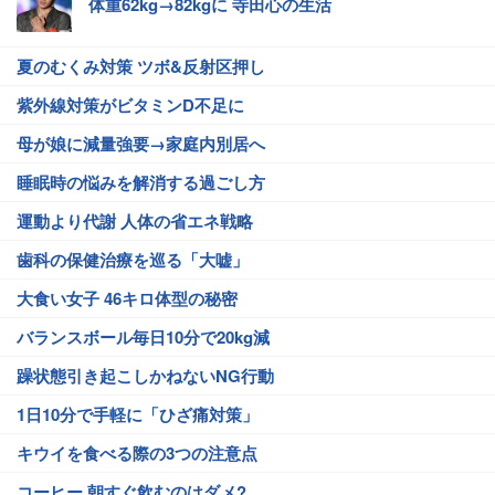
体重62kg→82kgに 寺田心の生活
夏のむくみ対策 ツボ&反射区押し
紫外線対策がビタミンD不足に
母が娘に減量強要→家庭内別居へ
睡眠時の悩みを解消する過ごし方
運動より代謝 人体の省エネ戦略
歯科の保健治療を巡る「大嘘」
大食い女子 46キロ体型の秘密
バランスボール毎日10分で20kg減
躁状態引き起こしかねないNG行動
1日10分で手軽に「ひざ痛対策」
キウイを食べる際の3つの注意点
コーヒー 朝すぐ飲むのはダメ?