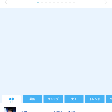
健康
芸能
ゴシップ
女子
トレンド
Y