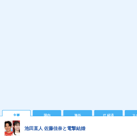
主要
国内
海外
IT 経済
ス
池田直人 佐藤佳奈と電撃結婚