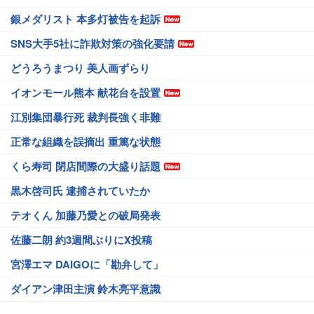
銀メダリスト 本多灯被告を起訴
SNS大手5社に詐欺対策の強化要請
どうろうまつり 美人画ずらり
イオンモール熊本 献花台を設置
江別集団暴行死 裁判長強く非難
正常な組織を誤摘出 重篤な状態
くら寿司 閉店間際の大盛り話題
黒木啓司氏 逮捕されていたか
テオくん 加藤乃愛との破局発表
佐藤二朗 約3週間ぶりにX投稿
宮澤エマ DAIGOに「勘弁して」
ダイアン津田主演 鈴木亮平意識