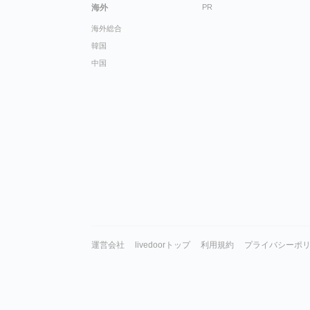
海外
PR
海外総合
韓国
中国
運営会社
livedoorトップ
利用規約
プライバシーポ