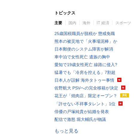
トピックス
主要
国内
海外
IT 経済
スポーツ
25歳国税職員が脱税か 懲戒免職
熊本の被災地で「火事場泥棒」か
日本郵便のシステム障害が解消
車中泊で女性死亡 遺族の胸中
愛知で19歳女性死亡 線路に侵入?
猛暑でも「冷房を控える」7割超
日本人が誤解 海外タトゥー事情
佐野航大 PSVへの完全移籍が決定
花王が「焼肉店」限定オープン？
「許せない不祥事タレント」1位
俳優の戸塚純貴が結婚を発表
配信で激怒 堀大輔氏が物議
もっと見る