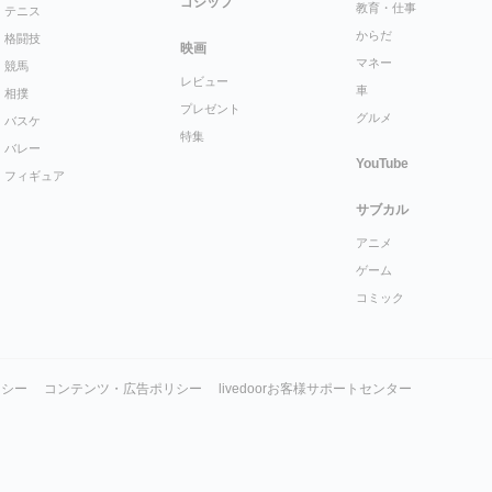
ゴシップ
教育・仕事
テニス
からだ
格闘技
映画
マネー
競馬
レビュー
車
相撲
プレゼント
グルメ
バスケ
特集
バレー
YouTube
フィギュア
サブカル
アニメ
ゲーム
コミック
リシー
コンテンツ・広告ポリシー
livedoorお客様サポートセンター