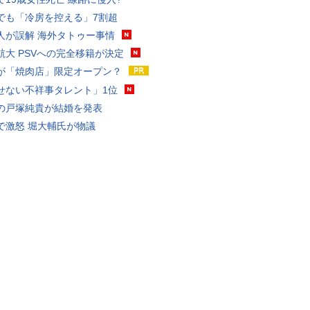
でも「冷房を控える」7割超
人が誤解 海外タトゥー事情
航大 PSVへの完全移籍が決定
が「焼肉店」限定オープン？
せない不祥事タレント」1位
の戸塚純貴が結婚を発表
で激怒 堀大輔氏が物議