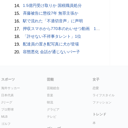
14.
1.5億円受け取りか 国税職員処分
15.
斉藤被告に懲役7年 無罪主張か
16.
駅で流れた「不適切音声」に声明
17.
押収スマホから770本のわいせつ動画 15歳少女に酒と薬飲ませ性的暴行か 54歳男を再逮捕 「薬もありますよ」とSNSで誘い出し
18.
「許せない不祥事タレント」1位
19.
配達員の置き配写真に犬が登場
20.
容態悪化 会話が通じないパー子
スポーツ
芸能
女子
海外サッカー
芸能総合
恋愛
日本代表
音楽
ライフスタイル
Jリーグ
韓流
ファッション
プロ野球
グラビア
トレンド
MLB
テレビ
本
ゴルフ