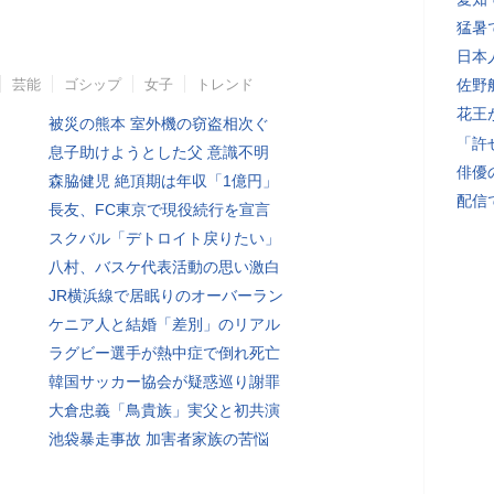
猛暑
日本
芸能
ゴシップ
女子
トレンド
佐野
花王
被災の熊本 室外機の窃盗相次ぐ
「許
息子助けようとした父 意識不明
俳優
森脇健児 絶頂期は年収「1億円」
配信
長友、FC東京で現役続行を宣言
スクバル「デトロイト戻りたい」
八村、バスケ代表活動の思い激白
JR横浜線で居眠りのオーバーラン
ケニア人と結婚「差別」のリアル
ラグビー選手が熱中症で倒れ死亡
韓国サッカー協会が疑惑巡り謝罪
大倉忠義「鳥貴族」実父と初共演
池袋暴走事故 加害者家族の苦悩