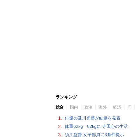
ランキング
総合
国内
政治
海外
経済
IT
1.
俳優の及川光博が結婚を発表
2.
体重62kg→82kgに 寺田心の生活
3.
須江監督 女子部員に3条件提示