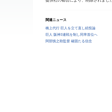
提供社の都合により、削除されまし
関連ニュース
橋上代行 巨人を立て直し続投論
巨人 阪神3連戦を制し同率首位へ
阿部慎之助監督 確固たる信念