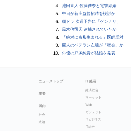
4.
池田直人 佐藤佳奈と電撃結婚
5.
中日が新庄監督招聘を検討か
6.
朝ドラ 次週予告に「ゲンナリ」
7.
黒木啓司氏 逮捕されていたか
8.
「絶対に奇形生まれる」医師反対
9.
巨人のベテラン左腕が「密会」か
10.
俳優の戸塚純貴が結婚を発表
ニューストップ
IT 経済
経済総合
主要
マーケット
Web
国内
ガジェット
社会
ITビジネス
政治
IT総合