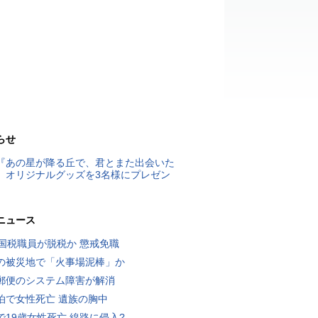
らせ
『あの星が降る丘で、君とまた出会いた
』オリジナルグッズを3名様にプレゼン
ニュース
歳国税職員が脱税か 懲戒免職
の被災地で「火事場泥棒」か
郵便のシステム障害が解消
泊で女性死亡 遺族の胸中
で19歳女性死亡 線路に侵入?