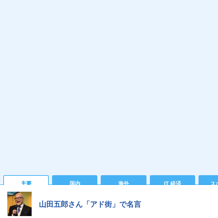
主要
国内
海外
IT 経済
ス
山田五郎さん「アド街」で名言