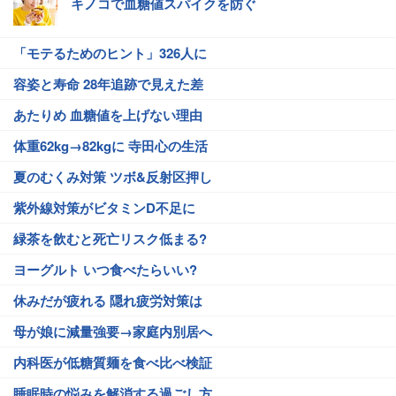
キノコで血糖値スパイクを防ぐ
「モテるためのヒント」326人に
容姿と寿命 28年追跡で見えた差
あたりめ 血糖値を上げない理由
体重62kg→82kgに 寺田心の生活
夏のむくみ対策 ツボ&反射区押し
紫外線対策がビタミンD不足に
緑茶を飲むと死亡リスク低まる?
ヨーグルト いつ食べたらいい?
休みだが疲れる 隠れ疲労対策は
母が娘に減量強要→家庭内別居へ
内科医が低糖質麺を食べ比べ検証
睡眠時の悩みを解消する過ごし方