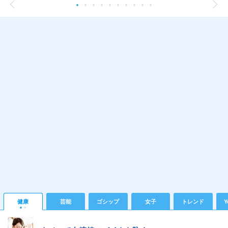
健康
芸能
ゴシップ
女子
トレンド
Y