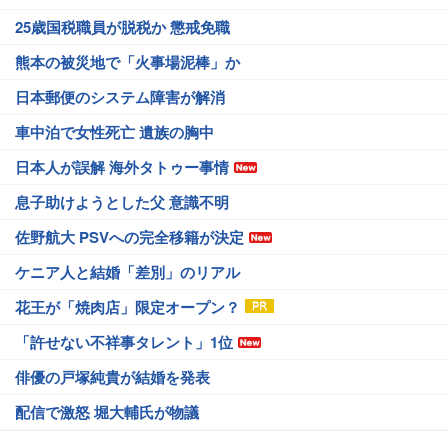
25歳国税職員が脱税か 懲戒免職
熊本の被災地で「火事場泥棒」か
日本郵便のシステム障害が解消
車中泊で女性死亡 遺族の胸中
日本人が誤解 海外タトゥー事情
息子助けようとした父 意識不明
佐野航大 PSVへの完全移籍が決定
ケニア人と結婚「差別」のリアル
花王が「焼肉店」限定オープン？
「許せない不祥事タレント」1位
俳優の戸塚純貴が結婚を発表
配信で激怒 堀大輔氏が物議