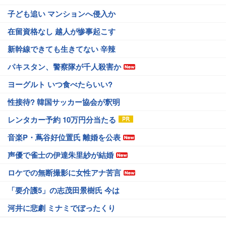
子ども追い マンションへ侵入か
在留資格なし 越人が惨事起こす
新幹線できても生きてない 辛辣
パキスタン、警察隊が千人殺害か
ヨーグルト いつ食べたらいい?
性接待? 韓国サッカー協会が釈明
レンタカー予約 10万円分当たる
音楽P・蔦谷好位置氏 離婚を公表
声優で雀士の伊達朱里紗が結婚
ロケでの無断撮影に女性アナ苦言
「要介護5」の志茂田景樹氏 今は
河井に悲劇 ミナミでぼったくり