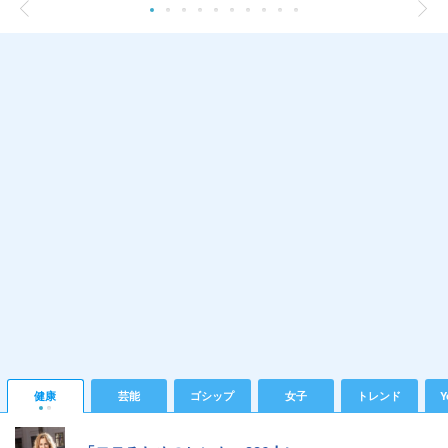
健康
芸能
ゴシップ
女子
トレンド
Y