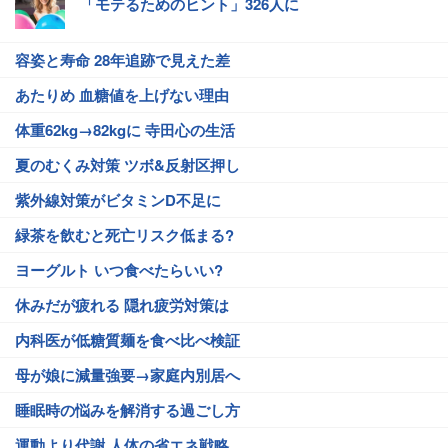
「モテるためのヒント」326人に
容姿と寿命 28年追跡で見えた差
あたりめ 血糖値を上げない理由
体重62kg→82kgに 寺田心の生活
夏のむくみ対策 ツボ&反射区押し
紫外線対策がビタミンD不足に
緑茶を飲むと死亡リスク低まる?
ヨーグルト いつ食べたらいい?
休みだが疲れる 隠れ疲労対策は
内科医が低糖質麺を食べ比べ検証
母が娘に減量強要→家庭内別居へ
睡眠時の悩みを解消する過ごし方
運動より代謝 人体の省エネ戦略