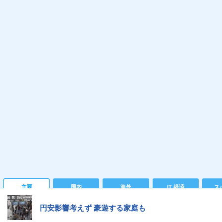
主要
国内
海外
IT 経済
ス
円安影響考えず 豪遊する家庭も