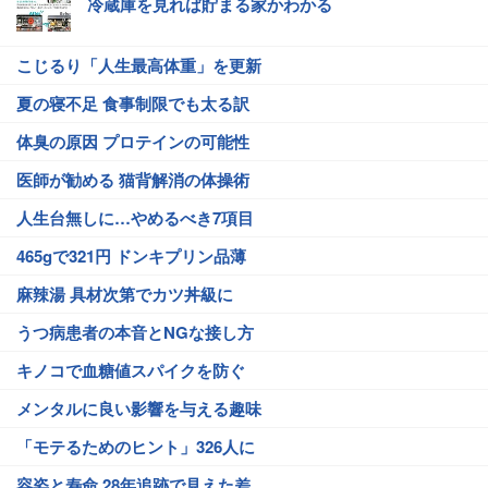
冷蔵庫を見れば貯まる家かわかる
こじるり「人生最高体重」を更新
夏の寝不足 食事制限でも太る訳
体臭の原因 プロテインの可能性
医師が勧める 猫背解消の体操術
人生台無しに…やめるべき7項目
465gで321円 ドンキプリン品薄
麻辣湯 具材次第でカツ丼級に
うつ病患者の本音とNGな接し方
キノコで血糖値スパイクを防ぐ
メンタルに良い影響を与える趣味
「モテるためのヒント」326人に
容姿と寿命 28年追跡で見えた差