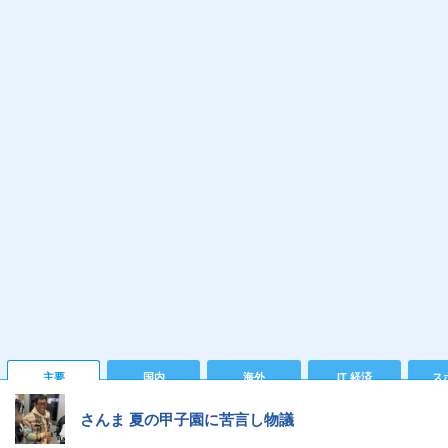
主要
国内
海外
IT 経済
ス
さんま 夏の甲子園に苦言し物議