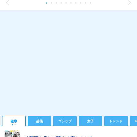
健康
芸能
ゴシップ
女子
トレンド
Y