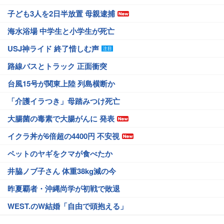
子ども3人を2日半放置 母親逮捕
海水浴場 中学生と小学生が死亡
USJ神ライド 終了惜しむ声
路線バスとトラック 正面衝突
台風15号が関東上陸 列島横断か
「介護イラつき」母踏みつけ死亡
大腸菌の毒素で大腸がんに 発表
イクラ丼が6倍超の4400円 不安視
ペットのヤギをクマが食べたか
井脇ノブ子さん 体重38kg減の今
昨夏覇者・沖縄尚学が初戦で敗退
WEST.のW結婚「自由で頭抱える」