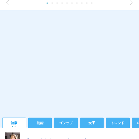
健康
芸能
ゴシップ
女子
トレンド
Y