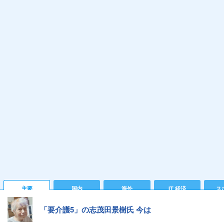
主要
国内
海外
IT 経済
ス
「要介護5」の志茂田景樹氏 今は