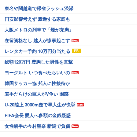
東名や関越道で帰省ラッシュ渋滞
円安影響考えず 豪遊する家庭も
大阪メトロの列車で「煙が充満」
在留資格なし 越人が惨事起こす
レンタカー予約 10万円分当たる
総額120万円 豊胸した男性を直撃
ヨーグルト いつ食べたらいいの
韓国サッカー協 邦人に性接待か
若手だらけの巨人がV争い 困惑
U-20陸上 3000m走で早大生が快挙
FIFA会長 愛人へ多額の金銭疑惑
女性騎手の今村聖奈 新潟で負傷