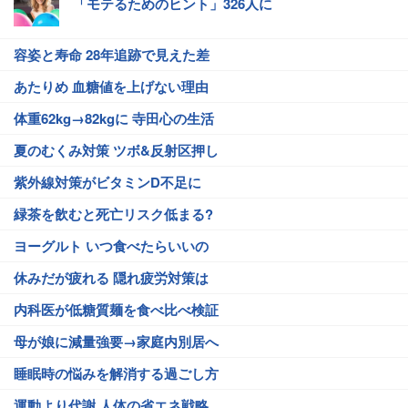
「モテるためのヒント」326人に
容姿と寿命 28年追跡で見えた差
あたりめ 血糖値を上げない理由
体重62kg→82kgに 寺田心の生活
夏のむくみ対策 ツボ&反射区押し
紫外線対策がビタミンD不足に
緑茶を飲むと死亡リスク低まる?
ヨーグルト いつ食べたらいいの
休みだが疲れる 隠れ疲労対策は
内科医が低糖質麺を食べ比べ検証
母が娘に減量強要→家庭内別居へ
睡眠時の悩みを解消する過ごし方
運動より代謝 人体の省エネ戦略