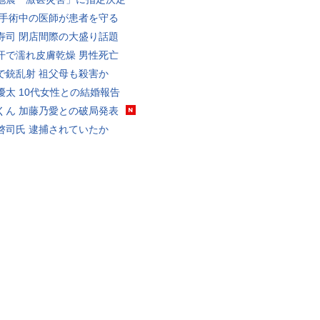
 手術中の医師が患者を守る
寿司 閉店間際の大盛り話題
汗で濡れ皮膚乾燥 男性死亡
で銃乱射 祖父母も殺害か
優太 10代女性との結婚報告
くん 加藤乃愛との破局発表
啓司氏 逮捕されていたか