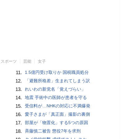
スポーツ
芸能
女子
11.
1.5億円受け取りか 国税職員処分
12.
「避難所格差」生まれてしまう訳
13.
れいわの新党名「覚えづらい」
14.
地震 手術中の医師が患者を守る
15.
受信料が…NHKの対応に不満爆発
16.
愛子さまが「真正面」撮影の裏側
17.
部屋が「物置化」する5つの原因
18.
斉藤慎二被告 懲役7年を求刑