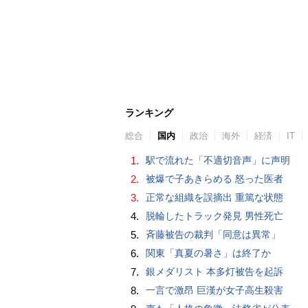
ランキング
総合
国内
政治
海外
経済
IT
1.
駅で流れた「不適切音声」に声明
2.
被爆で子あきらめる 怒った医者
3.
正常な組織を誤摘出 重篤な状態
4.
脱輪したトラック発見 男性死亡
5.
斉藤被告の裁判「同意は異常」
6.
関東「真夏の暑さ」は終了か
7.
銀メダリスト 本多灯被告を起訴
8.
一言で激昂 巨漢が女子高生殺害