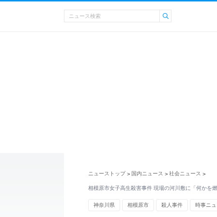
ニューストップ
国内ニュース
社会ニュース
>
>
>
相模原市女子高生殺害事件 現場の河川敷に「何かを
神奈川県
相模原市
殺人事件
時事ニュ