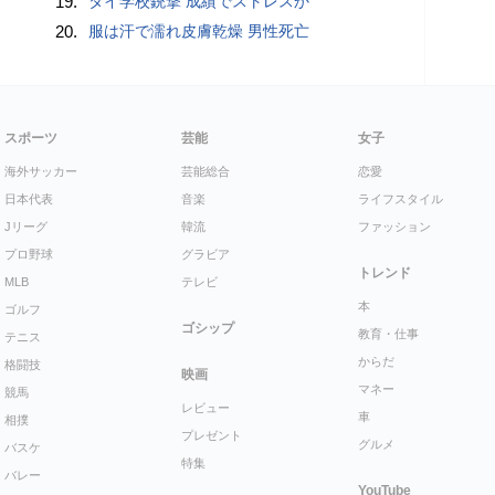
19.
タイ学校銃撃 成績でストレスか
20.
服は汗で濡れ皮膚乾燥 男性死亡
スポーツ
芸能
女子
海外サッカー
芸能総合
恋愛
日本代表
音楽
ライフスタイル
Jリーグ
韓流
ファッション
プロ野球
グラビア
トレンド
MLB
テレビ
本
ゴルフ
ゴシップ
教育・仕事
テニス
からだ
格闘技
映画
マネー
競馬
レビュー
車
相撲
プレゼント
グルメ
バスケ
特集
バレー
YouTube