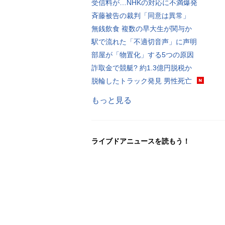
受信料が…NHKの対応に不満爆発
斉藤被告の裁判「同意は異常」
無銭飲食 複数の早大生が関与か
駅で流れた「不適切音声」に声明
部屋が「物置化」する5つの原因
詐取金で競艇? 約1.3億円脱税か
脱輪したトラック発見 男性死亡
もっと見る
ライブドアニュースを読もう！