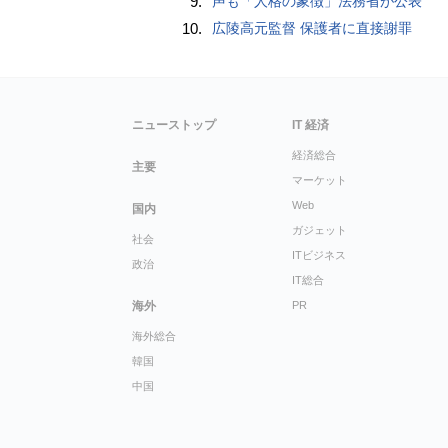
9.
声も「人格の象徴」法務省が公表
10.
広陵高元監督 保護者に直接謝罪
ニューストップ
IT 経済
経済総合
主要
マーケット
Web
国内
ガジェット
社会
ITビジネス
政治
IT総合
海外
PR
海外総合
韓国
中国