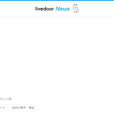
燃やした跡」
ース
国内の事件・事故