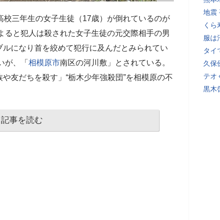
地震
高校三年生の女子生徒（17歳）が倒れているのが
くら
によると犯人は殺された女子生徒の元交際相手の男
服は
ブルになり首を絞めて犯行に及んだとみられてい
タイ
いが、「
相模原市
南区の河川敷」とされている。
久保
テオ
や友だちを殺す」“栃木少年強殺団”を相模原の不
黒木
記事を読む