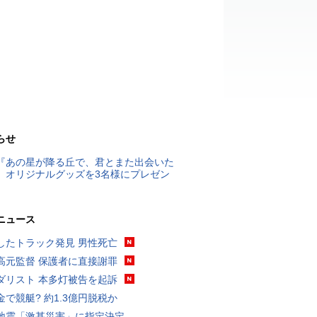
らせ
『あの星が降る丘で、君とまた出会いた
』オリジナルグッズを3名様にプレゼン
ニュース
したトラック発見 男性死亡
高元監督 保護者に直接謝罪
ダリスト 本多灯被告を起訴
金で競艇? 約1.3億円脱税か
地震「激甚災害」に指定決定