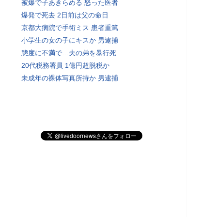
被爆で子あきらめる 怒った医者
爆発で死去 2日前は父の命日
京都大病院で手術ミス 患者重篤
小学生の女の子にキスか 男逮捕
態度に不満で…夫の弟を暴行死
20代税務署員 1億円超脱税か
未成年の裸体写真所持か 男逮捕