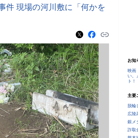
事件 現場の河川敷に「何かを
お知
映画
い。
ト！
主要
脱輪
広陵
銀メ
詐取
熊本