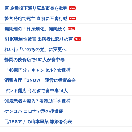
露 原爆投下巡り広島市長を批判
警官発砲で死亡 直前に不審行動
無期刑の「終身刑化」傾向続く
NHK職員性被害 出演者に怒りの声
れいわ「いのちの党」に変更へ
静岡の飲食店で192人が食中毒
「43億円分」キャンセル? 女逮捕
消費者庁「SNOW」運営に措置命令
ドンキ露店 うなぎで食中毒14人
90歳患者を殴る? 看護助手を逮捕
ケンコバ コロナで謎の後遺症
元TBSアナの山本里菜 離婚を公表