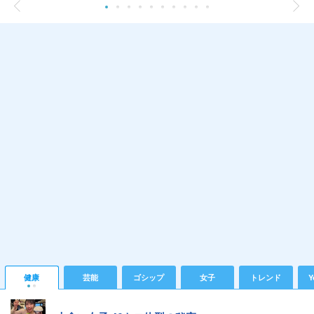
健康
芸能
ゴシップ
女子
トレンド
Y