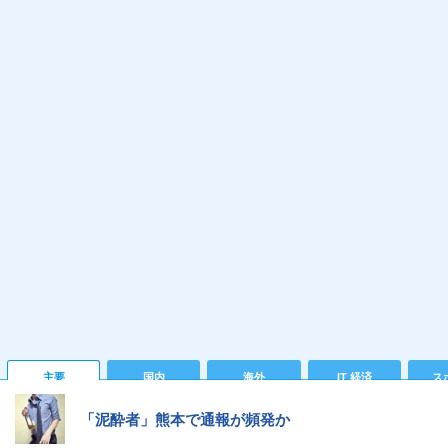
主要
国内
海外
IT 経済
ス
「泥酔者」熊本で通報が頻発か