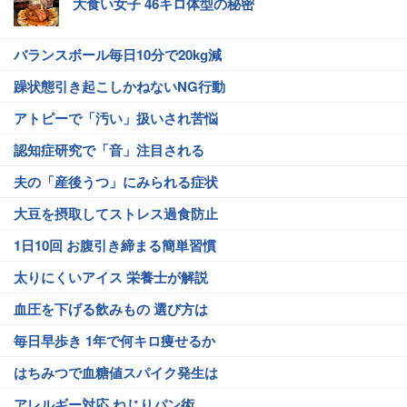
大食い女子 46キロ体型の秘密
バランスボール毎日10分で20kg減
躁状態引き起こしかねないNG行動
アトピーで「汚い」扱いされ苦悩
認知症研究で「音」注目される
夫の「産後うつ」にみられる症状
大豆を摂取してストレス過食防止
1日10回 お腹引き締まる簡単習慣
太りにくいアイス 栄養士が解説
血圧を下げる飲みもの 選び方は
毎日早歩き 1年で何キロ痩せるか
はちみつで血糖値スパイク発生は
アレルギー対応 ねじりパン術