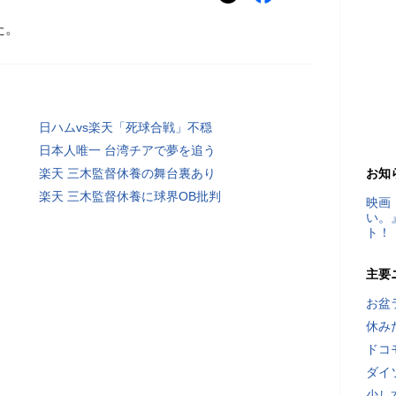
た。
日ハムvs楽天「死球合戦」不穏
日本人唯一 台湾チアで夢を追う
楽天 三木監督休養の舞台裏あり
お知
楽天 三木監督休養に球界OB批判
映画
い。
ト！
主要
お盆
休み
ドコ
ダイ
少し