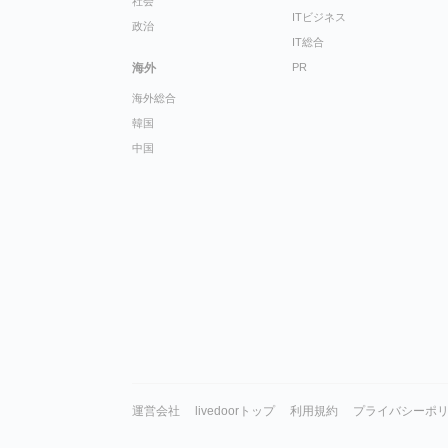
社会
ITビジネス
政治
IT総合
海外
PR
海外総合
韓国
中国
運営会社
livedoorトップ
利用規約
プライバシーポ