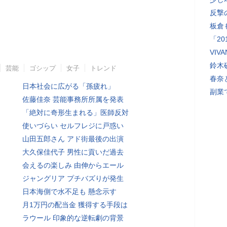
反撃
板倉
「2
VI
鈴木
芸能
ゴシップ
女子
トレンド
春奈
日本社会に広がる「孫疲れ」
副業
佐藤佳奈 芸能事務所所属を発表
「絶対に奇形生まれる」医師反対
使いづらい セルフレジに戸惑い
山田五郎さん アド街最後の出演
大久保佳代子 男性に貢いだ過去
会えるの楽しみ 由伸からエール
ジャングリア プチバズりが発生
日本海側で水不足も 懸念示す
月1万円の配当金 獲得する手段は
ラウール 印象的な逆転劇の背景