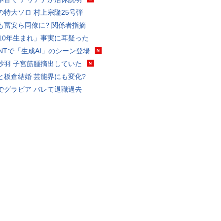
の特大ソロ 村上宗隆25号弾
も冨安ら同僚に? 関係者指摘
010年生まれ」事実に耳疑った
VANTで「生成AI」のシーン登場
砂羽 子宮筋腫摘出していた
と板倉結婚 芸能界にも変化?
でグラビア バレて退職過去