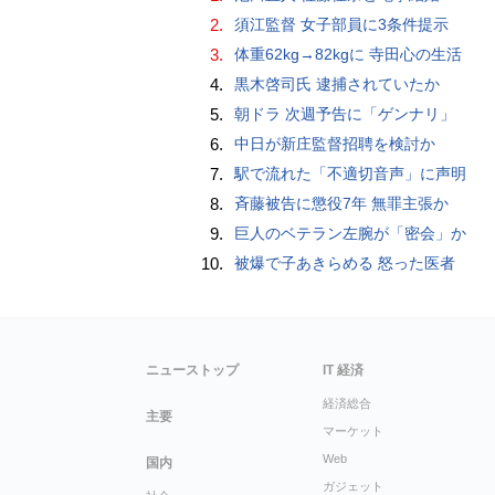
2.
須江監督 女子部員に3条件提示
3.
体重62kg→82kgに 寺田心の生活
4.
黒木啓司氏 逮捕されていたか
5.
朝ドラ 次週予告に「ゲンナリ」
6.
中日が新庄監督招聘を検討か
7.
駅で流れた「不適切音声」に声明
8.
斉藤被告に懲役7年 無罪主張か
9.
巨人のベテラン左腕が「密会」か
10.
被爆で子あきらめる 怒った医者
ニューストップ
IT 経済
経済総合
主要
マーケット
Web
国内
ガジェット