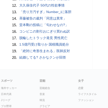
12.
大久保佳代子 50代の性欲事情
13.
「売り方汚すぎ」Number_iに落胆
14.
斉藤被告の裁判「同意は異常」
15.
堂本剛の投稿に「匂わせなの?」
16.
コンビニの割引おにぎり買わぬ訳
17.
脱輪したトラック発見 男性死亡
18.
1.5億円受け取りか 国税職員処分
19.
「絶対に奇形生まれる」医師反対
20.
結婚してる? さかなクンが回答
スポーツ
芸能
女子
海外サッカー
芸能総合
恋愛
日本代表
音楽
ライフスタイル
Jリーグ
韓流
ファッション
プロ野球
グラビア