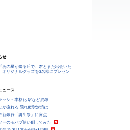
らせ
『あの星が降る丘で、君とまた出会いた
』オリジナルグッズを3名様にプレゼン
ニュース
ラッシュ本格化 駅など混雑
だが疲れる 隠れ疲労対策は
モ新銀行「誕生祭」に盲点
ソーのモバブ使い倒してみた
本音で アリアナが活休説明