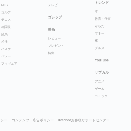
トレンド
MLB
テレビ
本
ゴルフ
ゴシップ
教育・仕事
テニス
からだ
格闘技
映画
マネー
競馬
レビュー
車
相撲
プレゼント
グルメ
バスケ
特集
バレー
YouTube
フィギュア
サブカル
アニメ
ゲーム
コミック
リシー
コンテンツ・広告ポリシー
livedoorお客様サポートセンター