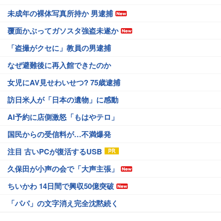
未成年の裸体写真所持か 男逮捕
覆面かぶってガソスタ強盗未遂か
「盗撮がクセに」教員の男逮捕
なぜ避難後に再入館できたのか
女児にAV見せわいせつ? 75歳逮捕
訪日米人が「日本の遺物」に感動
AI予約に店側激怒「もはやテロ」
国民からの受信料が…不満爆発
注目 古いPCが復活するUSB
久保田が小声の会で「大声主張」
ちいかわ 14日間で興収50億突破
「パパ」の文字消え完全沈黙続く