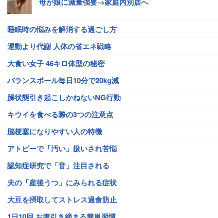
母が娘に減量強要→家庭内別居へ
睡眠時の悩みを解消する過ごし方
運動より代謝 人体の省エネ戦略
大食い女子 46キロ体型の秘密
バランスボール毎日10分で20kg減
躁状態引き起こしかねないNG行動
キウイを食べる際の3つの注意点
脳梗塞になりやすい人の特徴
アトピーで「汚い」扱いされ苦悩
認知症研究で「音」注目される
夫の「産後うつ」にみられる症状
大豆を摂取してストレス過食防止
1日10回 お腹引き締まる簡単習慣