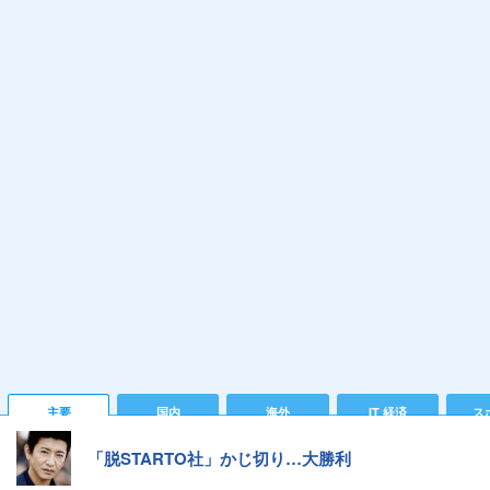
主要
国内
海外
IT 経済
ス
「脱STARTO社」かじ切り…大勝利