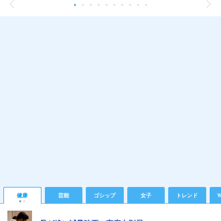
健康
芸能
ゴシップ
女子
トレンド
Y