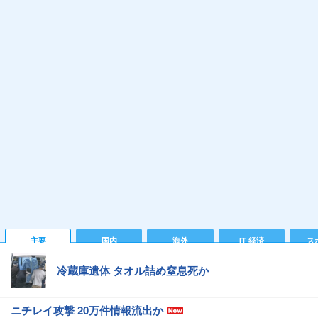
主要
国内
海外
IT 経済
ス
冷蔵庫遺体 タオル詰め窒息死か
ニチレイ攻撃 20万件情報流出か