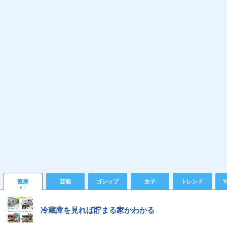
健康
芸能
ゴシップ
女子
トレンド
Y
冷蔵庫を見れば貯まる家かわかる