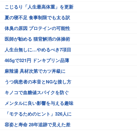
こじるり「人生最高体重」を更新
夏の寝不足 食事制限でも太る訳
体臭の原因 プロテインの可能性
医師が勧める 猫背解消の体操術
人生台無しに…やめるべき7項目
465gで321円 ドンキプリン品薄
麻辣湯 具材次第でカツ丼級に
うつ病患者の本音とNGな接し方
キノコで血糖値スパイクを防ぐ
メンタルに良い影響を与える趣味
「モテるためのヒント」326人に
容姿と寿命 28年追跡で見えた差