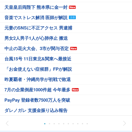
天皇皇后両陛下 熊本県に金一封
音楽でストレス解消 医師が解説
元妻のSNSに不正アクセス 男逮捕
男女2人男子1人が心肺停止 搬送
中止の花火大会、3市が関与否定
台風15号 11日東北&関東へ最接近
「お金使えない症候群」FPが解説
昨夏覇者・沖縄尚学が初戦で敗退
7月の企業倒産1000件超 今年最多
PayPay 登録者数7500万人を突破
ダレノガレ 支援金振り込み報告