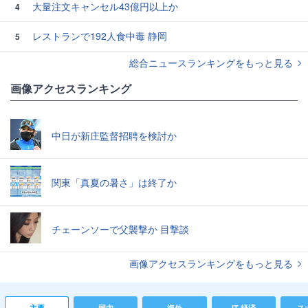
大量注文キャンセル43億円以上か
4
レストランで192人食中毒 静岡
5
総合ニュースランキングをもっと見る
画像アクセスランキング
中日が新庄監督招聘を検討か
関東「真夏の暑さ」は終了か
チェーンソーで父襲撃か 目撃談
画像アクセスランキングをもっと見る
主要
国内
海外
IT 経済
ス