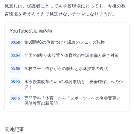
見直しは、保護者にとっても学校現場にとっても、今後の教
育環境を考えるうえで見逃せないテーマになりそうだ。
YouTubeの動画内容
第8回WGの位置づけと議論のフェーズ転換
00:58
全国の8割が未設置？体育館の空調整備と暑さ対策
02:04
学校プール依存からの脱却と水泳授業の現状
03:59
水泳授業改革の4つの検討事項と「安全確保」へのシ
05:23
フト
専門学科「体育」から「スポーツ」への名称変更と
06:45
保健教育の新展開
関連記事