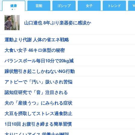
健康
芸能
ゴシップ
女子
トレンド
Y
山口達也 8年ぶり楽器姿に感涙か
運動より代謝 人体の省エネ戦略
大食い女子 46キロ体型の秘密
バランスボール毎日10分で20kg減
躁状態引き起こしかねないNG行動
アトピーで「汚い」扱いされ苦悩
認知症研究で「音」注目される
夫の「産後うつ」にみられる症状
大豆を摂取してストレス過食防止
1日10回 お腹引き締まる簡単習慣
太りにくいアイス 栄養士が解説