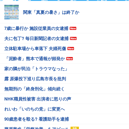
関東「真夏の暑さ」は終了か
7歳に暴行か 施設従業員の女逮捕
夫に包丁? 毎日新聞記者の女逮捕
立体駐車場から車落下 夫婦死傷
「泥酔者」熊本で通報が頻発か
家の隣が民泊「トラウマなった」
露 原爆投下巡り広島市長を批判
無期刑の「終身刑化」傾向続く
NHK職員性被害 出演者に怒りの声
れいわ「いのちの党」に変更へ
90歳患者を殴る? 看護助手を逮捕