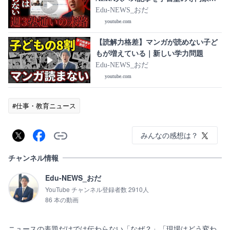
徹底分析
Edu-NEWS_おだ
youtube.com
【読解力格差】マンガが読めない子ど
もが増えている｜新しい学力問題
Edu-NEWS_おだ
youtube.com
#仕事・教育ニュース
みんなの感想は？
チャンネル情報
Edu-NEWS_おだ
YouTube チャンネル登録者数 2910人
86 本の動画
ニュースの表題だけでは伝わらない「なぜ？」「現場はどう変わ