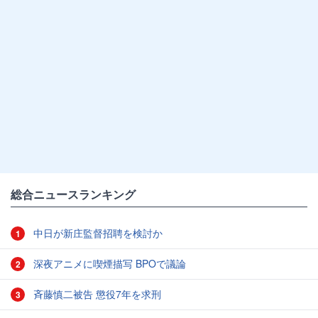
総合ニュースランキング
中日が新庄監督招聘を検討か
1
深夜アニメに喫煙描写 BPOで議論
2
斉藤慎二被告 懲役7年を求刑
3