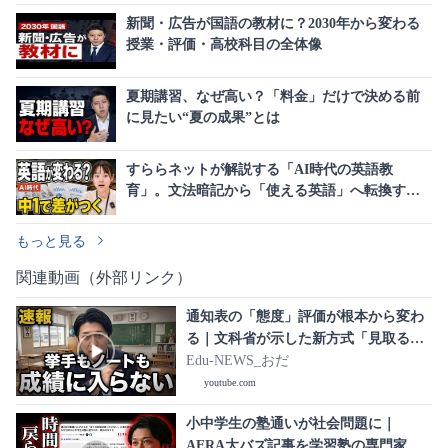
新聞・広告が国語の教材に？2030年から変わる
授業・評価・高校科目の全体像
夏期講習、なぜ高い？「料金」だけで決める前
に見たい“夏の成果”とは
すららネットが解説する「AI時代の英語教
育」。文法暗記から「使える英語」へ転換する
次期指導要領の全貌
もっと見る
関連動画（外部リンク）
通知表の「態度」評価が根本から変わ
る｜文科省が示した新方式「見取る
姿」とは｜教育課程部会 総則・評価特
Edu-NEWS_おだ
別部会（第7回）
youtube.com
小中学生の塾通いが社会問題に｜
AERA大バズ記事を学習塾の専門家が